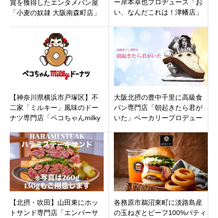
ー岸本卓也プロヂュース「お
賞を獲得したエンタメパン屋
い、なんだこれは！津幡店」
「小麦の奴隷 大阪南森町店」
石川県河北郡津幡町
大阪市北区東天満の天満宮駅
すぐに8月17日オープン
【神奈川県横浜市戸塚区】不
大阪北摂の豊中千里に高級食
二家「ミルキー」風味のドー
パン専門店「朝起きたら君が
ナツ専門店「ペコちゃんmilky
いた」ベーカリープロデュー
ドーナツ」が戸塚モディにオ
サー岸本拓也さんプロデュー
ープン！
ス
【北摂・吹田】山田東にホッ
各務原市鵜沼東町に淡路島産
トサンド専門店「エンバーサ
の玉ねぎとビーフ100%パティ