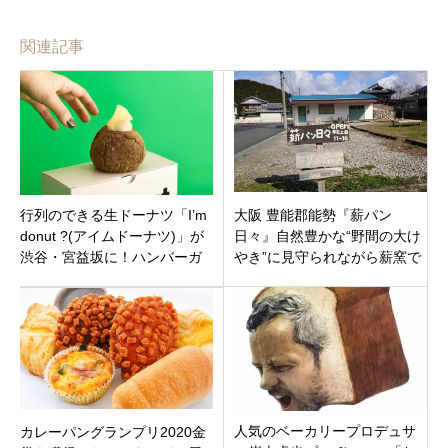
関連記事
行列のできる生ドーナツ「I’m
大阪 豊能郡能勢『薪パン
donut ?(アイムドーナツ)」が
日々』自然豊かな“野間の大け
渋谷・宮益坂に！ハンバーガ
やき”に見守られながら薪窯で
ーの新ブランドも同時オープ
焼き上げる天然酵母と国産小
ン
麦のオーガニックなベーカリ
ー
人気のベーカリープロデュサ
カレーパングランプリ2020金