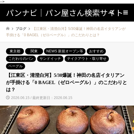
-->
パンナビ｜パン屋さん検索サイト
検索
ブログ
【江東区・清澄白河】5/30爆誕！神田の名店イタリアンが
手掛ける「0 BAGEL（ゼロベーグル）」のこだわりとは？
東京都
関東
NEWS 新規オープン等
おすすめ
こだわりのパン
サンドイッチ
テイクアウト・取り寄せ
ベーグル
【江東区・清澄白河】5/30爆誕！神田の名店イタリアン
が手掛ける「0 BAGEL（ゼロベーグル）」のこだわりと
は？
2026.06.15 / 最終更新日：2026.06.15