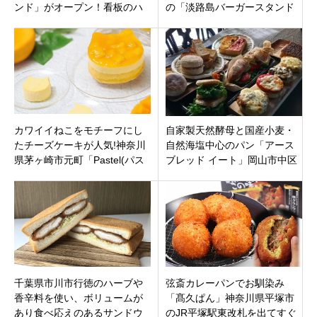
ンド」がオープン！看板のハ
の「淡路島バーガースタンド
ラミステーキサンドがすごい
各務原店」オープンするみた
ボリューム！
い
カワイイねこをモチーフにし
自家製天然酵母と国産小麦・
たチーズケーキが人気!神奈川
自然海塩中心のパン「アース
県茅ヶ崎市元町「Pastel(パス
ブレッド イート」岡山市中区
テル) /ねこねこチーズケーキ
倉田
ラスカ茅ヶ崎店」
千葉県市川市行徳のハーブや
弦斎カレーパンでお馴染み
香辛料を使い、ボリュームが
「髙久ぱん」神奈川県平塚市
あり食べ応えのあるサンドウ
のJR平塚駅東改札を出てすぐ