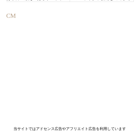
ィッチ専門店「おとなのサン
のラスカ平塚にオープン
ドウィッチ」
CM
当サイトではアドセンス広告やアフリエイト広告を利用しています