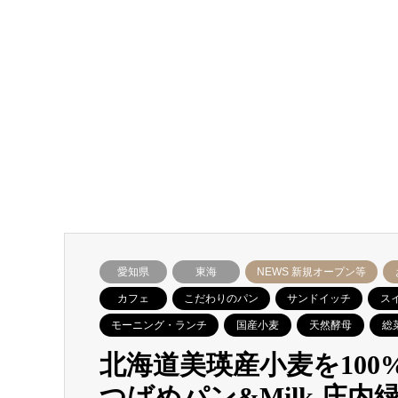
愛知県
東海
NEWS 新規オープン等
カフェ
こだわりのパン
サンドイッチ
ス
モーニング・ランチ
国産小麦
天然酵母
総
北海道美瑛産小麦を10
つばめパン&Milk 庄