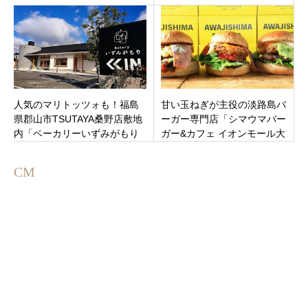
に12月13日オープン
人気のマリトッツォも！福島
甘い玉ねぎが主役の淡路島バ
県郡山市TSUTAYA桑野店敷地
ーガー専門店「シマウマバー
内「ベーカリーいずみがもり
ガー&カフェ イオンモール大
桑野店」1
高店」名古屋市緑区イオンモ
ールにオープン
CM