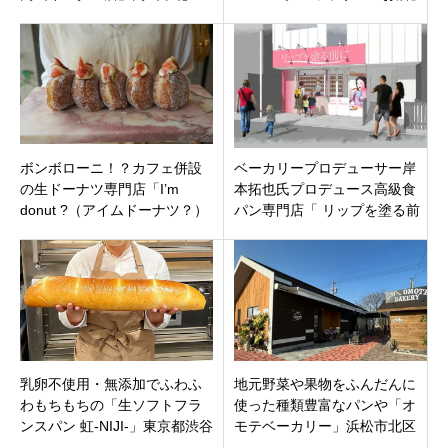
伊島北町にオープン
神戸市長田区鉄人28号の広場
の１本西側の通り
ボンボローニ！？カフェ併設
ベーカリープロデューサー岸
の生ドーナツ専門店「I’m
本拓也氏プロデュース高級食
donut ?（アイムドーナツ？）
パン専門店「 リップを塗る前
福岡店」福岡市中央区渡辺通
に」東京都世田谷区2022年11
にオープン
月27日閉店
乳卵不使用・無添加でふわふ
地元野菜や果物をふんだんに
わもちもちの「生ソフトフラ
使った種類豊富なパンや「オ
ンスパン 虹-NIJI-」東京都渋谷
モテベーカリー」浜松市北区
区猿楽町代官山駅より徒歩3分
東三方町にオープン