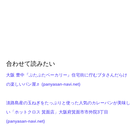
合わせて読みたい
大阪 豊中『ぶたぶたベーカリー』住宅街に佇むブタさんだらけ
の楽しいパン屋♬ (panyasan-navi.net)
淡路島産の玉ねぎをたっぷりと使った人気のカレーパンが美味し
い「ホットクロス 箕面店」大阪府箕面市市外院3丁目
(panyasan-navi.net)