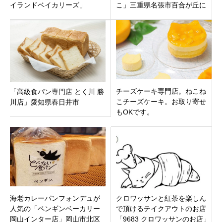
イランドベイカリーズ」
こ」三重県名張市百合が丘に
12月22日オープンです。
チーズケーキ専門店。ねこね
「高級食パン専門店 とく川 勝
こチーズケーキ。お取り寄せ
川店」愛知県春日井市
もOKです。
海老カレーパンフォンデュが
クロワッサンと紅茶を楽しん
人気の「ペンギンベーカリー
で頂けるテイクアウトのお店
岡山インター店」岡山市北区
「9683 クロワッサンのお店」