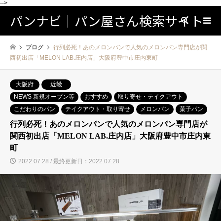
-->
パンナビ｜パン屋さん検索サイト
検索
ブログ
行列必死！あのメロンパンで人気のメロンパン専門店が関
西初出店「MELON LAB.庄内店」大阪府豊中市庄内東町
大阪府
近畿
NEWS 新規オープン等
おすすめ
取り寄せ・テイクアウト
こだわりのパン
テイクアウト・取り寄せ
メロンパン
菓子パン
行列必死！あのメロンパンで人気のメロンパン専門店が
関西初出店「MELON LAB.庄内店」大阪府豊中市庄内東
町
2022.07.28 / 最終更新日：2022.07.28