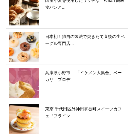
国産小麦を使用したリッチな「Aman 高級
食パンと...
日本初！独自の製法で焼きたて直後の生ベ
ーグル専門店...
兵庫県小野市 「イケメン大集合」ベー
カリ―プロデ...
東京 千代田区外神田御徒町スイーツカフ
ェ『フライン...