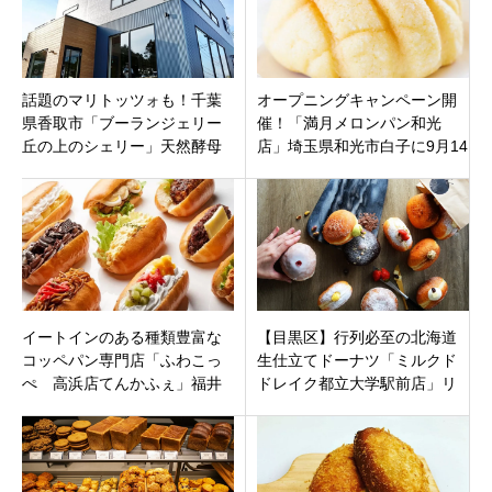
話題のマリトッツォも！千葉
オープニングキャンペーン開
県香取市「ブーランジェリー
催！「満月メロンパン和光
丘の上のシェリー」天然酵母
店」埼玉県和光市白子に9月14
のパンやスイーツ、4月26日オ
日プレ16日グランドオープン
ープン
です。
イートインのある種類豊富な
【目黒区】行列必至の北海道
コッペパン専門店「ふわこっ
生仕立てドーナツ「ミルクド
ぺ 高浜店てんかふぇ」福井
ドレイク都立大学駅前店」リ
県高浜市稗田町に1月15日オー
ニューアルオープン！
プン