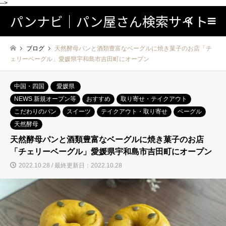
-->
パンナビ｜パン屋さん検索サイト
検索
ブログ
天然酵母パンと酒類豊富なベーグルに焼き菓子のお店「チ
ェリーベーグル」愛媛県宇和島市吉田町にオープン
中国・四国
愛媛県
NEWS 新規オープン等
おすすめ
取り寄せ・テイクアウト
こだわりのパン
スイーツ
テイクアウト・取り寄せ
ベーグル
天然酵母
天然酵母パンと酒類豊富なベーグルに焼き菓子のお店
「チェリーベーグル」愛媛県宇和島市吉田町にオープン
2022.10.28 / 最終更新日：2022.10.28