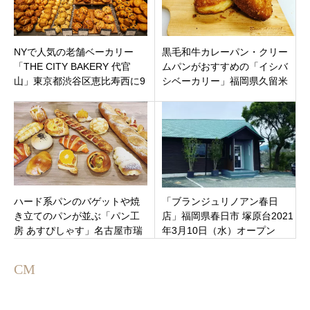
NYで人気の老舗ベーカリー
黒毛和牛カレーパン・クリー
「THE CITY BAKERY 代官
ムパンがおすすめの「イシバ
山」東京都渋谷区恵比寿西に9
シベーカリー」福岡県久留米
月3日10時にオープンです。
市国分町にオープン
ハード系パンのバゲットや焼
「ブランジュリノアン春日
き立てのパンが並ぶ「パン工
店」福岡県春日市 塚原台2021
房 あすぴしゃす」名古屋市瑞
年3月10日（水）オープン
穂区関取町に11月16日オープ
ン！
CM