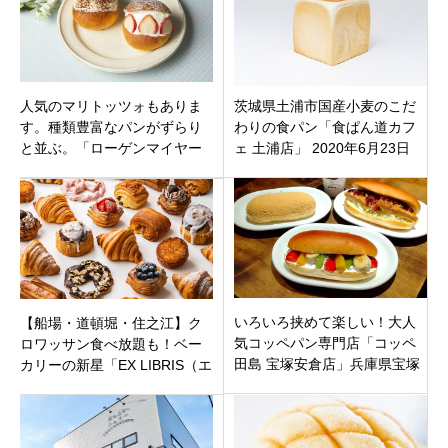
人気のマリトッツォもありま
茨城県土浦市国産小麦のこだ
す。種類豊富なパンがずらり
わりの食パン「食ぱん道カフ
と並ぶ。「ローゲンマイヤー
ェ 土浦店」 2020年6月23日
高槻店」大阪府高槻市 城北町
（火）オープン
いろいろ挟めて楽しい！大人
【船場・道頓堀・住之江】ク
気コッペパン専門店「コッペ
ロワッサン食べ放題も！ベー
田島 宝塚安倉店」兵庫県宝塚
カリーの新星「EX LIBRIS（エ
市安倉中にオープンのようで
クスリブリス）」3店舗同時オ
す
ープン