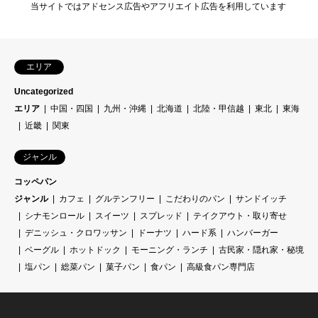
当サイトではアドセンス広告やアフリエイト広告を利用しています
エリア
Uncategorized
エリア
中国・四国
九州・沖縄
北海道
北陸・甲信越
東北
東海
近畿
関東
ジャンル
コッペパン
ジャンル
カフェ
グルテンフリー
こだわりのパン
サンドイッチ
シナモンロール
スイーツ
スプレッド
テイクアウト・取り寄せ
デニッシュ・クロワッサン
ドーナツ
ハード系
ハンバーガー
ベーグル
ホットドック
モーニング・ランチ
古民家・隠れ家・秘境
塩パン
総菜パン
菓子パン
食パン
高級食パン専門店