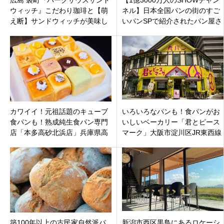
広島 袋町『パークサウスサンド
【1億3000万人のSHOWチャン
ウィッチ』こだわり珈琲と【萌
ネル】日本全国パンの街のすご
え断】サンドウィッチが美味し
いパンSPで紹介されたパン屋さ
い開放感のあるお洒落カフェ♬
んまとめ東京・千葉・京都・福
岡
カワイイ！元祖話題のキューブ
いろいろなパンも！食パンがお
食パンも！熟成純生食パン専門
いしいベーカリー「君とピース
店「本多高砂北浜店」兵庫県高
マーク」大阪市淀川区JR東西線
砂市北浜町
加島駅前ロータリー内に4月9日
オープン
築100年以上の古民家自然派パ
新潟市西区黒鳥にあるロケーシ