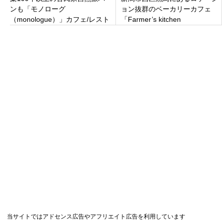
ンも「モノローグ
ョン抜群のベーカリーカフェ
（monologue）」カフェ/レスト
「Farmer’s kitchen
ラン/暮らしのラボ 愛知県額田
BLACKBIRD 」黒鳥産の自社生
郡幸田町
産小麦！
当サイトではアドセンス広告やアフリエイト広告を利用しています