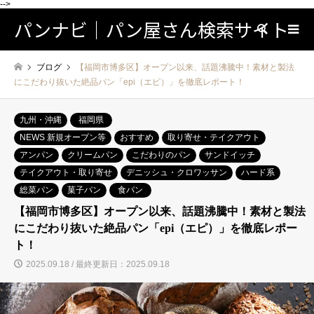
-->
パンナビ｜パン屋さん検索サイト
検索
ブログ
【福岡市博多区】オープン以来、話題沸騰中！素材と製法
にこだわり抜いた絶品パン「epi（エピ）」を徹底レポート！
九州・沖縄
福岡県
NEWS 新規オープン等
おすすめ
取り寄せ・テイクアウト
アンパン
クリームパン
こだわりのパン
サンドイッチ
テイクアウト・取り寄せ
デニッシュ・クロワッサン
ハード系
総菜パン
菓子パン
食パン
【福岡市博多区】オープン以来、話題沸騰中！素材と製法
にこだわり抜いた絶品パン「epi（エピ）」を徹底レポー
ト！
2025.09.18 / 最終更新日：2025.09.18