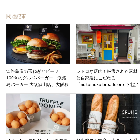
関連記事
淡路島産の玉ねぎとビーフ
レトロな店内！厳選された素材
100％のグルメバーガー「淡路
と自家製にこだわる
島バーガー 大阪狭山店」大阪狭
「nukumuku breadstore 下北沢
山市の滝谷駅近くにオープン
駅前店」世田谷区北沢新5月18
日オープン。