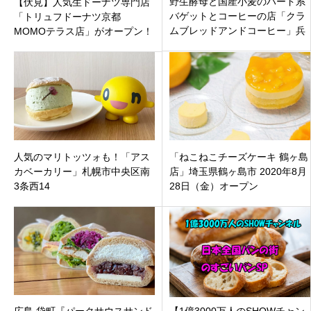
野生酵母と国産小麦のハード系
【伏見】人気生ドーナツ専門店
バゲットとコーヒーの店「クラ
「トリュフドーナツ京都
ムブレッドアンドコーヒー」兵
MOMOテラス店」がオープン！
庫県美方郡香住駅前
限定メニュー＆新作「サクサク
食感」も
人気のマリトッツォも！「アス
「ねこねこチーズケーキ 鶴ヶ島
カベーカリー」札幌市中央区南
店」埼玉県鶴ヶ島市 2020年8月
3条西14
28日（金）オープン