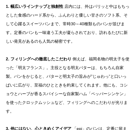
1. 幅広いラインナップと独創性
店内には、外はパリッと中はもちっ
とした食感のハード系から、ふんわりと優しい甘さのソフト系、そ
して心躍るスイーツパンまで、常時30～40種類ものパンが並びま
す。定番のパンも一味違う工夫が凝らされており、訪れるたびに新
しい発見があるのも人気の秘密です。
2. フィリングへの徹底したこだわり
例えば、福岡名物の明太子を使
った「明太フランス」。主役となる明太バターは、もちろん自家
製。パンをかじると、バターと明太子の旨みが”じゅわっ”と口いっ
ぱいに広がり、至福のひとときを約束してくれます。他にも、コシ
ョウとハーブが香るスパイシーな自家製ハム「ペッパーシンケン」
を使ったクロックムッシュなど、フィリングへのこだわりが光りま
す。
3. 他にはない、心ときめくアイデア
「epi」のパンは、定番に留ま