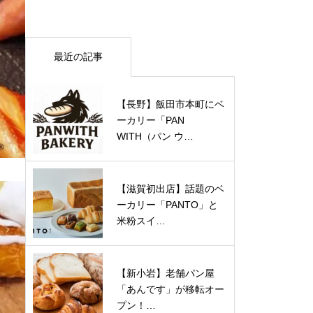
最近の記事
【長野】飯田市本町にベ
ーカリー「PAN
WITH（パン ウ…
【滋賀初出店】話題のベ
ーカリー「PANTO」と
米粉スイ…
【新小岩】老舗パン屋
「あんです」が移転オー
プン！…