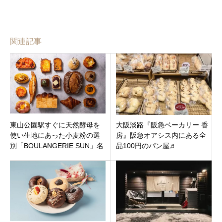
関連記事
東山公園駅すぐに天然酵母を
大阪淡路『阪急ベーカリー 香
使い生地にあった小麦粉の選
房』阪急オアシス内にある全
別「BOULANGERIE SUN」名
品100円のパン屋♬
古屋市千種区新池町にオープ
ン