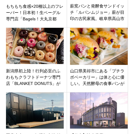
薪窯パンと発酵食サンドイッ
もちもち食感×20種以上のフレ
チ「ルパンムジョー」薪が目
ーバー！日本初！生ベーグル
印の古民家風。岐阜県高山市
専門店「Bagels！大丸京都
大新町
店」が京都市下京区にオープ
ン
新潟県初上陸！行列必至のふ
山口県美祢市にある「プチラ
わもちクラフトドーナツ専門
ボベーカリー」は体と心に優
店「BLANKET DONUTS」が
しい。天然酵母の食事パンが
上越市大字富岡にオープン！
おすすめの心和むレトロなカ
フェ併設のベーカリー。