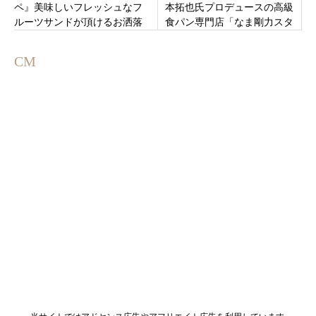
ペ』美味しいフレッシュなフ
本拓也氏プロデュースの高級
ルーツサンドが頂けるお洒落
食パン専門店「なま剛力スタ
カフェ♬
ジアム古河店」茨城県古河市
女沼2月13日グランドオープ
CM
ン！