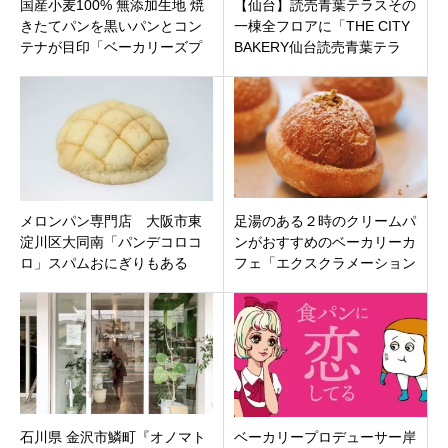
国産小麦100% 無添加生地 焼
【仙台】読売青葉テラスその
きたてパンを黒いパンとコン
一棟全フロアに「THE CITY
テナが目印「ベーカリーズプ
BAKERY仙台読売青葉テラ
ラス」福井県敦賀市市野々町
ス」オープン。レストラン・
バーも
メロンパン専門店 大阪市東
足湯のある２時のクリームパ
淀川区大同南「パンデコロコ
ンがおすすめのベーカリーカ
ロ」スパムおにぎりもある
フェ「エクスクラメーション
よ！
ベーカリー」札幌市南区定山
渓温泉西
石川県 金沢市鱗町『オノマト
ベーカリープロデューサー岸