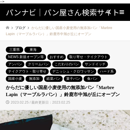
-->
パンナビ｜パン屋さん検索サイト
検索
ブログ
からだに優しい国産小麦使用の無添加パン「Marbre
Lapin（マーブルラパン）」鈴鹿市中旭が丘にオープン
三重県
東海
NEWS 新規オープン等
おすすめ
取り寄せ・テイクアウト
アンパン
クリームパン
こだわりのパン
サンドイッチ
テイクアウト・取り寄せ
デニッシュ・クロワッサン
ハード系
国産小麦
無添加
総菜パン
菓子パン
食パン
からだに優しい国産小麦使用の無添加パン「Marbre
Lapin（マーブルラパン）」鈴鹿市中旭が丘にオープン
2023.02.25 / 最終更新日：2023.02.25