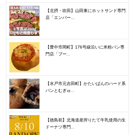
【北摂・吹田】山田東にホットサンド専門
店「エンバー...
【豊中市岡町】176号線沿いに米粉パン専
門店「ブー...
【水戸市元吉田町】かたいぱんのハード系
パンとむぎゅ...
【徳島初】北海道産搾りたて牛乳使用の生
ドーナツ専門...