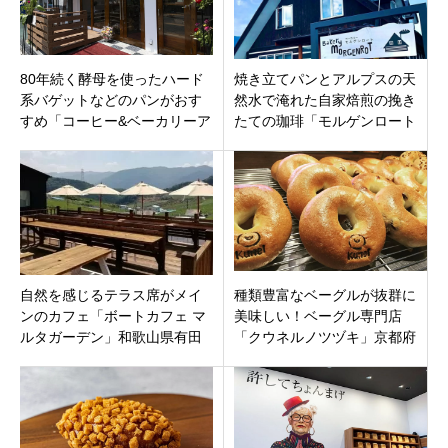
80年続く酵母を使ったハード
焼き立てパンとアルプスの天
系バゲットなどのパンがおす
然水で淹れた自家焙煎の挽き
すめ「コーヒー&ベーカリーア
たての珈琲「モルゲンロート
ルル」大阪市淀川区東三国
ベーカリー」 長野県安曇野市
穂高有明 に7月20日オープン
自然を感じるテラス席がメイ
種類豊富なベーグルが抜群に
ンのカフェ「ボートカフェ マ
美味しい！ベーグル専門店
ルタガーデン」和歌山県有田
「クウネルノツヅキ」京都府
郡
宇治市宇治妙楽