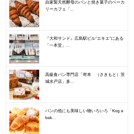
自家製天然酵母のパンと焼き菓子のベーカ
リーカフェ「...
『大和サンド』広島駅ビル“エキエ”にある
「一本堂」...
高級食パン専門店「嵜本 （さきもと）茨
城水戸店」多...
パンの他にも美味しい物いろいろ「Kog a
bak...