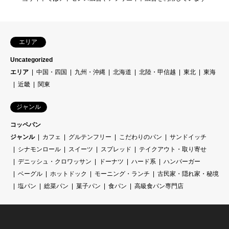
エリア
Uncategorized
エリア
中国・四国
九州・沖縄
北海道
北陸・甲信越
東北
東海
近畿
関東
ジャンル
コッペパン
ジャンル
カフェ
グルテンフリー
こだわりのパン
サンドイッチ
シナモンロール
スイーツ
スプレッド
テイクアウト・取り寄せ
デニッシュ・クロワッサン
ドーナツ
ハード系
ハンバーガー
ベーグル
ホットドック
モーニング・ランチ
古民家・隠れ家・秘境
塩パン
総菜パン
菓子パン
食パン
高級食パン専門店