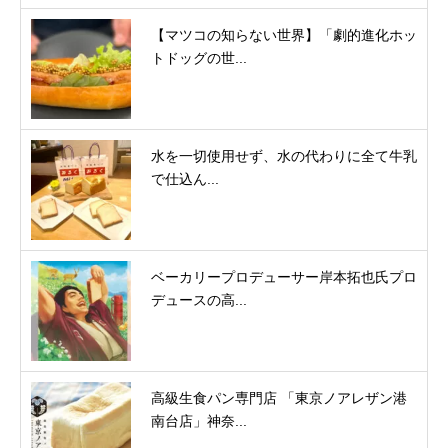
【マツコの知らない世界】「劇的進化ホッ
トドッグの世...
水を一切使用せず、水の代わりに全て牛乳
で仕込ん...
ベーカリープロデューサー岸本拓也氏プロ
デュースの高...
高級生食パン専門店 「東京ノアレザン港
南台店」神奈...