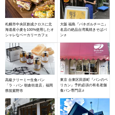
札幌市中央区創成クロスに北
大阪 福島『パネポルチーニ』
海道産小麦を100%使用したオ
名店の絶品台湾風焼きそばパ
シャレなベーカリーカフェ
ン♬
「レモンベーカリー」オープ
ン！生ドーナツも
東京 台東区田原町『パンのペ
高級クリーミー生食パン
リカン』予約必須の有名老舗
「ラ・パン 朝倉街道店」福岡
食パン専門店♬
県筑紫野市