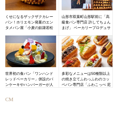
くせになるザックザクカレー
山形市双葉町山形駅前に「高
パン！ホリエモン発案のエン
級食パン専門店 許してちょん
タメパン屋「小麦の奴隷若松
まげ」 ベーカリープロデュサ
店」北九州市若松区北湊町に
ー岸本拓也氏プロデュース！
オープン
世界初の食パン「ワンハンド
多彩なメニューは50種類以上
レッドベーカリー」併設のパ
の焼き立てふわっふわのコッ
ンケーキやハンバーガーが人
ペパン専門店「ふわこっぺ 尼
気のカフェ「ESPRESSO D
崎西難波店」兵庫県尼崎市7月
WORKS ショップス市川店」
7日オープン
CM
千葉県市川市5月15日オープン