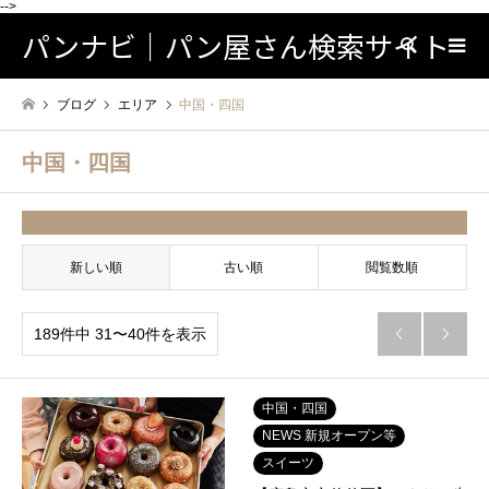
-->
パンナビ｜パン屋さん検索サイト
検索
ブログ
エリア
中国・四国
中国・四国
並べ替え条件
新しい順
古い順
閲覧数順
189件中 31〜40件を表示


中国・四国
NEWS 新規オープン等
スイーツ