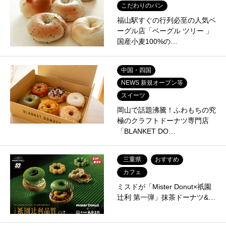
こだわりのパン
福山駅すぐの行列必至の人気ベ
ーグル店「ベーグル ツリー 」
国産小麦100%の…
中国・四国
NEWS 新規オープン等
スイーツ
岡山で話題沸騰！ふわもちの究
極のクラフトドーナツ専門店
「BLANKET DO…
三重県
おすすめ
カフェ
ミスドが「Mister Donut×祇園
辻利 第一弾」抹茶ドーナツ&…