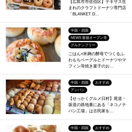
【広島市市佐伯区】テキサス生
まれのクラフトドーナツ専門店
「BLANKET D…
中国・四国
NEWS 新規オープン等
グルテンフリー
ごはん×米麹の酵母でつくるふ
わもちベーグルとドーナツやマ
フィン等焼き菓子のお…
中国・四国
おすすめ
アンパン
【せっかくグルメ日村】尾道・
坂道の路地裏にある「ネコノテ
パン工場」は古民家を…
中国・四国
おすすめ