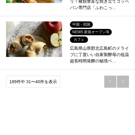
リ！種類豊富な焼き立てコッペ
パン専門店「ふわこっ…
中国・四国
NEWS 新規オープン等
カフェ
広島県山県郡北広島町のドライ
ブに丁度いい自家製酵母の低温
超長時間発酵の秘境ベ…
189件中 31〜40件を表示

