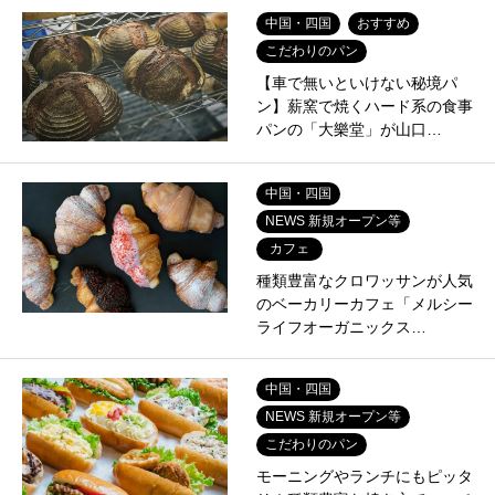
中国・四国
おすすめ
こだわりのパン
【車で無いといけない秘境パ
ン】薪窯で焼くハード系の食事
パンの「大樂堂」が山口…
中国・四国
NEWS 新規オープン等
カフェ
種類豊富なクロワッサンが人気
のベーカリーカフェ「メルシー
ライフオーガニックス…
中国・四国
NEWS 新規オープン等
こだわりのパン
モーニングやランチにもピッタ