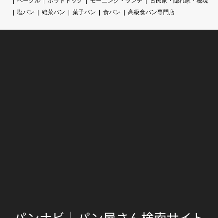
ベーグル
ホットドック
モーニング・ランチ
古民家・隠れ家・秘境
塩パン
総菜パン
菓子パン
食パン
高級食パン専門店
パンナビ｜パン屋さん検索サイト