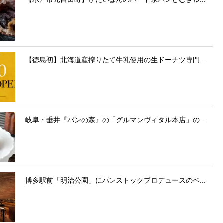
【徳島初】北海道産搾りたて牛乳使用の生ドーナツ専門...
岐阜・垂井『パンの森』の「グルマンヴィタル本店」の...
博多駅前「明治公園」にパンストックプロデュースのベ...