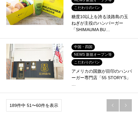
こだわりのパン
糖度10以上を誇る淡路島の玉
ねぎが主役のハンバーガー
「SHIMAUMA BU…
中国・四国
NEWS 新規オープン等
こだわりのパン
アメリカの国旗が目印のハンバ
ーガー専門店「55 STORY’S」
…
189件中 51〜60件を表示

