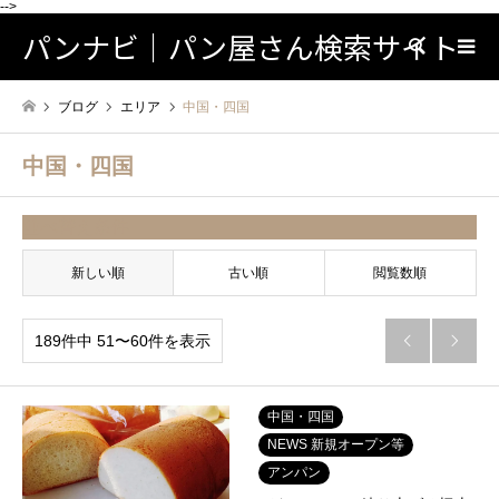
-->
パンナビ｜パン屋さん検索サイト
検索
ブログ
エリア
中国・四国
中国・四国
並べ替え条件
新しい順
古い順
閲覧数順
189件中 51〜60件を表示


中国・四国
NEWS 新規オープン等
アンパン