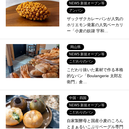
NEWS 新規オープン等
アンパン
ザックザクカレーパンが人気の
ホリエモン発案の人気ベーカリ
ー「小麦の奴隷 宇和…
岡山県
NEWS 新規オープン等
こだわりのパン
こだわり抜いた素材で作る本格
的なパン「Boulangerie 太郎左
衛門」倉…
中国・四国
NEWS 新規オープン等
こだわりのパン
自家製酵母と国産小麦のころん
とまぁるいこぶりベーグル専門