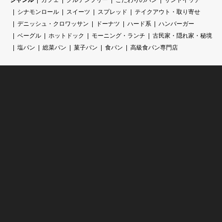
シナモンロール
スイーツ
スプレッド
テイクアウト・取り寄せ
デニッシュ・クロワッサン
ドーナツ
ハード系
ハンバーガー
ベーグル
ホットドック
モーニング・ランチ
古民家・隠れ家・秘境
塩パン
総菜パン
菓子パン
食パン
高級食パン専門店