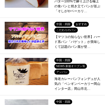
バター100%で練り上げる極上
の食パンと焼き立てパンが並ぶ
「そしがやベーカリ…
中国・四国
おすすめ
こだわりのパン
【マツコの知らない世界】ハー
ド系パン「バゲット」が美味し
くて話題のパン屋が登…
中国・四国
NEWS 新規オープン等
アンパン
海老カレーパンフォンデュが人
気の「ペンギンベーカリー岡山
インター店」岡山市北…
中国・四国