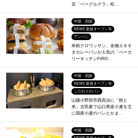
店「ベーグルクラ」松…
中国・四国
NEWS 新規オープン等
アンパン
米粉クロワッサン、名物エキキ
タカレーパンが人気の「ベーカ
リーキッチンFIRO…
中国・四国
NEWS 新規オープン等
こだわりのパン
山陽小野田市西高泊に「粉と
米」古民家で山口県産小麦を主
に国産小麦のパンとかま…
中国・四国
NEWS 新規オープン等