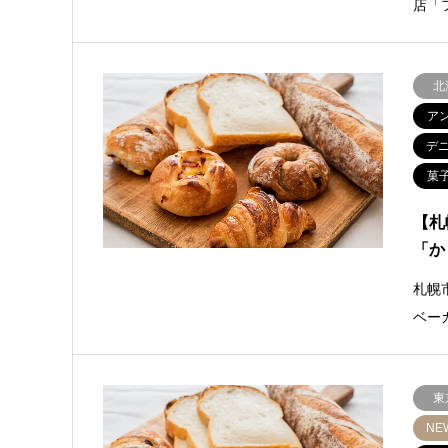
店「
北
ア
デ
菓
【札
「か
札幌
ベー
東
NE