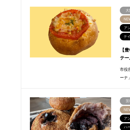
大
NE
ア
テ
【豊
テー
市役
ーナ
茨
NE
ア
ハ