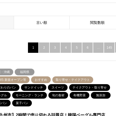
古い順
閲覧数順
1
2
3
4
5
6
…
145
州・沖縄
福岡県
WS 新規オープン等
おすすめ
取り寄せ・テイクアウト
だわりのパン
サンドイッチ
スイーツ
テイクアウト・取り寄せ
ーグル
モーニング・ランチ
旬の食材
有機野菜
無添加
菜パン
菓子パン
九州市】2時間で売り切れる話題店！韓国ベーグル専門店