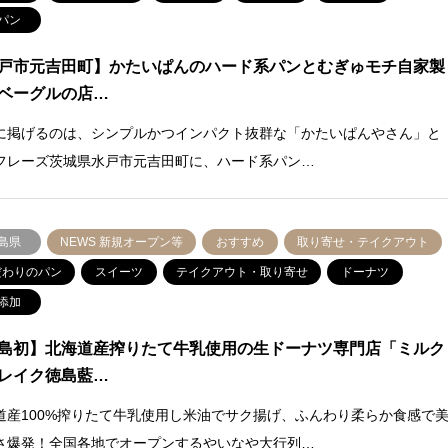
パン
戸市元吉田町】かたいぱんのハード系パンとむぎゅモチ自家製
ベーグルの店…
に掲げるのは、シンプルかつインパクト抜群な「かたいぱんやさん」と
フレーズ茨城県水戸市元吉田町に、ハード系パン…
島県
NEWS 新規オープン等
おすすめ
取り寄せ・テイクアウト
だわりのパン
スイーツ
テイクアウト・取り寄せ
ドーナツ
添加
島初】北海道産搾りたて牛乳使用の生ドーナツ専門店「ミルク
レイク徳島藍…
道産100%搾りたて牛乳使用し米油でサク揚げ、ふんわり柔らか食感で
さ爆発！全国各地でオープンするやいなや大行列…