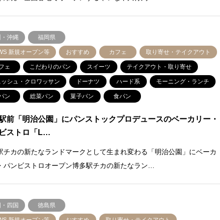
州・沖縄
福岡県
WS 新規オープン等
おすすめ
カフェ
取り寄せ・テイクアウト
フェ
こだわりのパン
スイーツ
テイクアウト・取り寄せ
ニッシュ・クロワッサン
ドーナツ
ハード系
モーニング・ランチ
パン
総菜パン
菓子パン
食パン
駅前「明治公園」にパンストックプロデュースのベーカリー・
ビストロ「L…
駅チカの新たなランドマークとして生まれ変わる「明治公園」にベーカ
・パンビストロオープン博多駅チカの新たなラン…
国・四国
徳島県