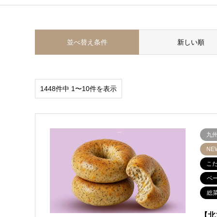
並べ替え条件
新しい順
1448件中 1〜10件を表示
九
NE
こ
ベ
総
【北