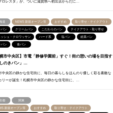
フロレスタ」が、ついに滋賀県へ初出店からだに…
海道
NEWS 新規オープン等
おすすめ
取り寄せ・テイクアウト
ンパン
クリームパン
こだわりのパン
テイクアウト・取り寄せ
ニッシュ・クロワッサン
ハード系
塩パン
総菜パン
子パン
食パン
幌市中央区】市電「静修学園前」すぐ！街の憩いの場を目指す
しのきパン」…
市中央区の静かな住宅街に、毎日の暮らしをほんのり優しく彩る素敵な
カリーが誕生！札幌市中央区の静かな住宅街に、…
京都
関東
WS 新規オープン等
おすすめ
取り寄せ・テイクアウト