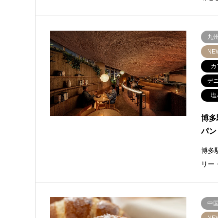
九
NE
カ
デ
塩
博多
パン
博多
リー
中