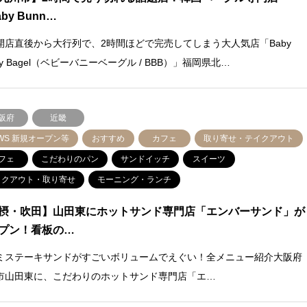
by Bunn…
開店直後から大行列で、2時間ほどで完売してしまう大人気店「Baby
ny Bagel（ベビーバニーベーグル / BBB）」福岡県北…
阪府
近畿
WS 新規オープン等
おすすめ
カフェ
取り寄せ・テイクアウト
フェ
こだわりのパン
サンドイッチ
スイーツ
イクアウト・取り寄せ
モーニング・ランチ
摂・吹田】山田東にホットサンド専門店「エンバーサンド」が
プン！看板の…
ミステーキサンドがすごいボリュームでえぐい！全メニュー紹介大阪府
市山田東に、こだわりのホットサンド専門店「エ…