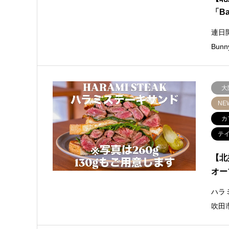
「Ba
連日
Bun
大
NE
カ
テ
【北
オー
ハラ
吹田