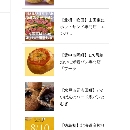
【北摂・吹田】山田東に
ホットサンド専門店「エ
ンバ…
【豊中市岡町】176号線
沿いに米粉パン専門店
「ブーラ…
【水戸市元吉田町】かた
いぱんのハード系パンと
むぎ…
【徳島初】北海道産搾り