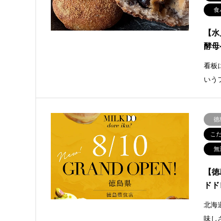
食
【水
酵母
看板
いう
徳
こ
無
【徳
ドド
北海
味し