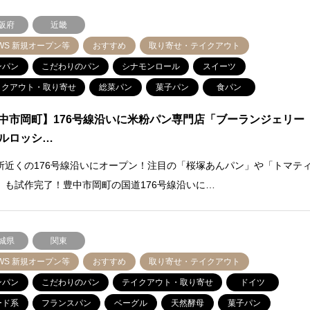
阪府
近畿
WS 新規オープン等
おすすめ
取り寄せ・テイクアウト
ンパン
こだわりのパン
シナモンロール
スイーツ
イクアウト・取り寄せ
総菜パン
菓子パン
食パン
中市岡町】176号線沿いに米粉パン専門店「ブーランジェリー
ルロッシ…
所近くの176号線沿いにオープン！注目の「桜塚あんパン」や「トマテ
」も試作完了！豊中市岡町の国道176号線沿いに…
城県
関東
WS 新規オープン等
おすすめ
取り寄せ・テイクアウト
ンパン
こだわりのパン
テイクアウト・取り寄せ
ドイツ
ード系
フランスパン
ベーグル
天然酵母
菓子パン