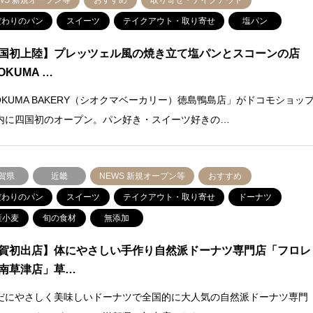
WS 新規オープン等
おすすめ
取り寄せ・テイクアウト
だわりのパン
スイーツ
テイクアウト・取り寄せ
塩パン
国初上陸】プレッツェル風の焼き立て塩パンとスコーンの店
OKUMA …
iOKUMA BAKERY（シオクマベーカリー）徳島鴨島店」がドコモショッ
内に四国初のオープン。パン好き・スイーツ好きの…
賀県
近畿
NEWS 新規オープン等
おすすめ
だわりのパン
スイーツ
テイクアウト・取り寄せ
ドーナツ
産小麦
旬の食材
無添加
賀初出店】体にやさしい手作り自然派ドーナツ専門店「フロレ
南草津店」草…
だにやさしく美味しいドーナツで全国的に大人気の自然派ドーナツ専門