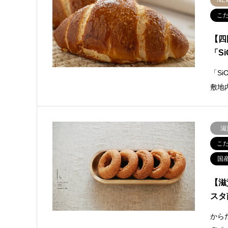
NE
こ
【四
「Si
「S
敷地
滋
こ
国
【滋
スタ
から