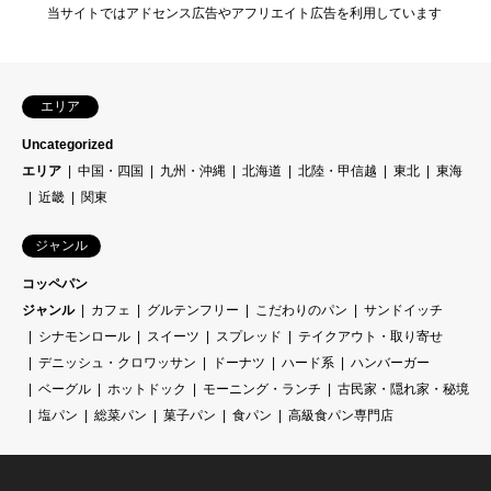
当サイトではアドセンス広告やアフリエイト広告を利用しています
エリア
Uncategorized
エリア
中国・四国
九州・沖縄
北海道
北陸・甲信越
東北
東海
近畿
関東
ジャンル
コッペパン
ジャンル
カフェ
グルテンフリー
こだわりのパン
サンドイッチ
シナモンロール
スイーツ
スプレッド
テイクアウト・取り寄せ
デニッシュ・クロワッサン
ドーナツ
ハード系
ハンバーガー
ベーグル
ホットドック
モーニング・ランチ
古民家・隠れ家・秘境
塩パン
総菜パン
菓子パン
食パン
高級食パン専門店