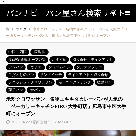
-->
パンナビ｜パン屋さん検索サイト
検索
ブログ
米粉クロワッサン、名物エキキタカレーパンが人気の「ベ
ーカリーキッチンFIRO 大手町店」広島市中区大手町にオープン
中国・四国
広島県
NEWS 新規オープン等
おすすめ
取り寄せ・テイクアウト
アンパン
カフェ
クリームパン
グルテンフリー
こだわりのパン
サンドイッチ
テイクアウト・取り寄せ
デニッシュ・クロワッサン
モーニング・ランチ
総菜パン
菓子パン
食パン
米粉クロワッサン、名物エキキタカレーパンが人気の
「ベーカリーキッチンFIRO 大手町店」広島市中区大手
町にオープン
2023.04.22 / 最終更新日：2023.04.22