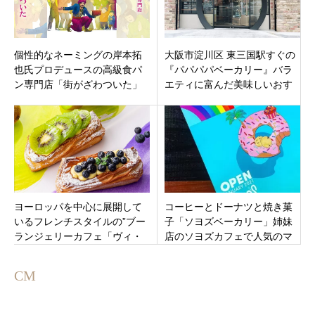
個性的なネーミングの岸本拓
大阪市淀川区 東三国駅すぐの
也氏プロデュースの高級食パ
『パパパパベーカリー』バラ
ン専門店「街がざわついた」
エティに富んだ美味しいおす
千葉の佐倉市王子台2022年12
すめのパン屋さん♬
月30日で閉店
ヨーロッパを中心に展開して
コーヒーとドーナツと焼き菓
いるフレンチスタイルの”ブー
子「ソヨズベーカリー」姉妹
ランジェリーカフェ「ヴィ・
店のソヨズカフェで人気のマ
ド・フランス 仙台店」仙台市
リトッツォも！鳥取県倉吉市
青葉区エスパル東館2階
CM