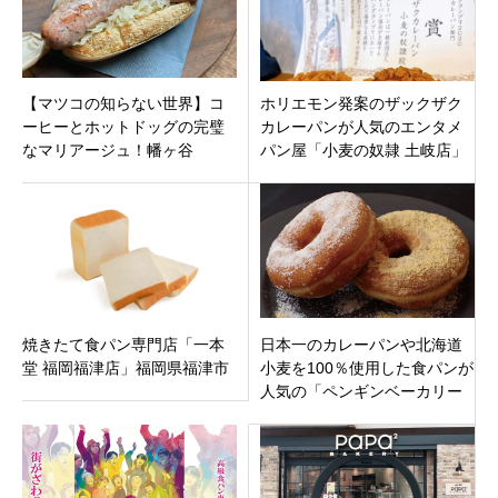
【マツコの知らない世界】コ
ホリエモン発案のザックザク
ーヒーとホットドッグの完璧
カレーパンが人気のエンタメ
なマリアージュ！幡ヶ谷
パン屋「小麦の奴隷 土岐店」
「PADDLERS COFFEE」の贅
岐阜県土岐市泉明治町に6月29
沢な一杯
日オープンです。
焼きたて食パン専門店「一本
日本一のカレーパンや北海道
堂 福岡福津店」福岡県福津市
小麦を100％使用した食パンが
人気の「ペンギンベーカリー
北見店」北海道北見市美芳に
オープン！