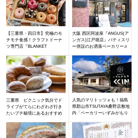
【三重県・四日市】究極のモ
大阪 西区阿波座『ANGUS(ア
チモチ食感！クラフトドーナ
ンガス)江戸堀店』パティスリ
ツ専門店『BLANKET
ー併設のお洒落ベーカリー♬
DONUTS 四日市店』が永西1
丁目にオープン！
人気のマリトッツォも！福島
三重県 ピクニック気分でド
県郡山市TSUTAYA桑野店敷地
ライブがてらにわざわざ行き
内「ベーカリーいずみがもり
たいプチ秘境にあるおすすめ
桑野店」1
の美味しいパン屋さん5選！