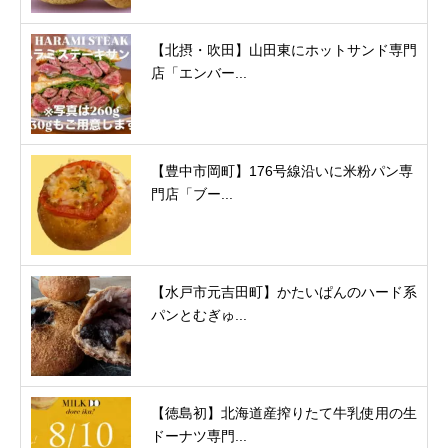
【北摂・吹田】山田東にホットサンド専門
店「エンバー...
【豊中市岡町】176号線沿いに米粉パン専
門店「ブー...
【水戸市元吉田町】かたいぱんのハード系
パンとむぎゅ...
【徳島初】北海道産搾りたて牛乳使用の生
ドーナツ専門...