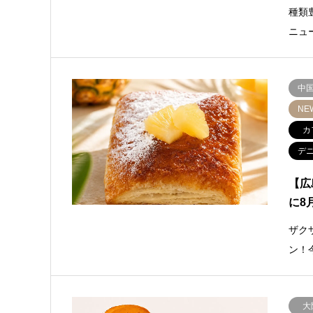
種類
ニュ
中
NE
カ
デ
【広
に8
ザク
ン！
大