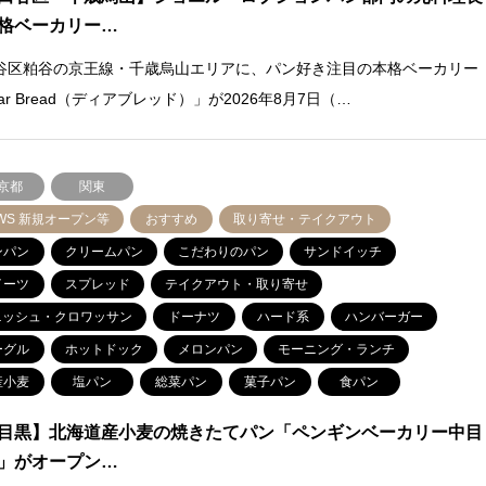
格ベーカリー…
谷区粕谷の京王線・千歳烏山エリアに、パン好き注目の本格ベーカリー
ar Bread（ディアブレッド）」が2026年8月7日（…
京都
関東
WS 新規オープン等
おすすめ
取り寄せ・テイクアウト
ンパン
クリームパン
こだわりのパン
サンドイッチ
イーツ
スプレッド
テイクアウト・取り寄せ
ニッシュ・クロワッサン
ドーナツ
ハード系
ハンバーガー
ーグル
ホットドック
メロンパン
モーニング・ランチ
産小麦
塩パン
総菜パン
菓子パン
食パン
目黒】北海道産小麦の焼きたてパン「ペンギンベーカリー中目
」がオープン…