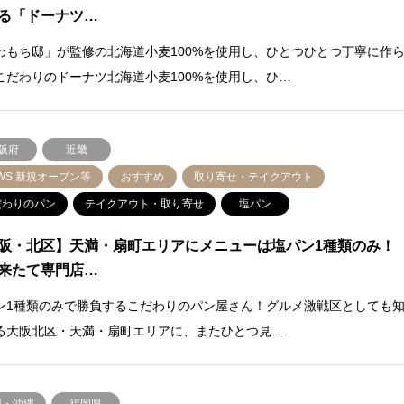
る「ドーナツ…
わもち邸」が監修の北海道小麦100%を使用し、ひとつひとつ丁寧に作
こだわりのドーナツ北海道小麦100%を使用し、ひ…
阪府
近畿
WS 新規オープン等
おすすめ
取り寄せ・テイクアウト
だわりのパン
テイクアウト・取り寄せ
塩パン
阪・北区】天満・扇町エリアにメニューは塩パン1種類のみ！
来たて専門店…
ン1種類のみで勝負するこだわりのパン屋さん！グルメ激戦区としても
る大阪北区・天満・扇町エリアに、またひとつ見…