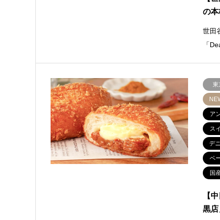
の本
世田
「De
東
NE
ア
ス
デ
ベ
国
【中
黒店