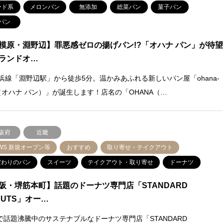
ード系
メロンパン
無添加
総菜パン
菓子パン
パン
模原・淵野辺】罪悪感ゼロの揚げパン!?「オハナ パン」が待
ランドオ…
横浜線「淵野辺駅」から徒歩5分。温かみあふれる新しいパン屋「ohana-
n（オハナ パン）」が誕生します！店名の「OHANA（…
阪府
近畿
WS 新規オープン等
おすすめ
取り寄せ・テイクアウト
だわりのパン
スイーツ
テイクアウト・取り寄せ
ドーナツ
阪・堺筋本町】話題のドーナツ専門店「STANDARD
NUTS」オー…
で話題沸騰中のサステナブルなドーナツ専門店「STANDARD