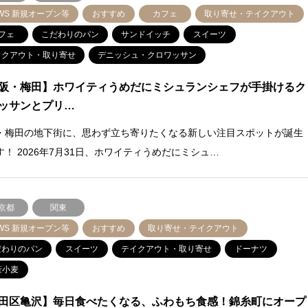
WS 新規オープン等
おすすめ
カフェ
取り寄せ・テイクアウト
フェ
こだわりのパン
サンドイッチ
スイーツ
イクアウト・取り寄せ
デニッシュ・クロワッサン
阪・梅田】ホワイティうめだにミシュランシェフが手掛けるク
ッサンとプリ…
・梅田の地下街に、思わず立ち寄りたくなる新しい注目スポットが誕生
す！ 2026年7月31日、ホワイティうめだにミシュ…
京都
関東
WS 新規オープン等
おすすめ
取り寄せ・テイクアウト
だわりのパン
スイーツ
テイクアウト・取り寄せ
ドーナツ
産小麦
田区亀沢】毎日食べたくなる、ふわもち食感！錦糸町にオープ