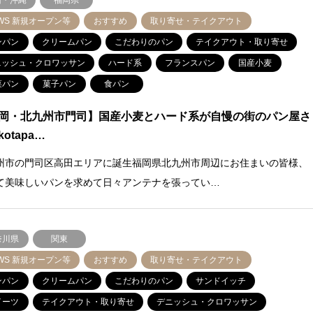
州・沖縄
福岡県
WS 新規オープン等
おすすめ
取り寄せ・テイクアウト
ンパン
クリームパン
こだわりのパン
テイクアウト・取り寄せ
ニッシュ・クロワッサン
ハード系
フランスパン
国産小麦
菜パン
菓子パン
食パン
岡・北九州市門司】国産小麦とハード系が自慢の街のパン屋さ
otapa…
州市の門司区高田エリアに誕生福岡県北九州市周辺にお住まいの皆様、
て美味しいパンを求めて日々アンテナを張ってい…
奈川県
関東
WS 新規オープン等
おすすめ
取り寄せ・テイクアウト
ンパン
クリームパン
こだわりのパン
サンドイッチ
イーツ
テイクアウト・取り寄せ
デニッシュ・クロワッサン