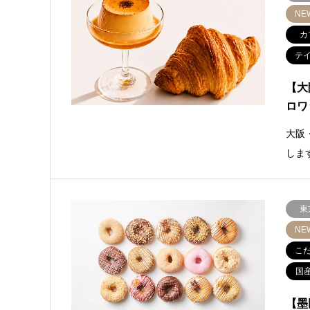
NE
カ
テ
【大
ロワ
大阪
しま
東
NE
こ
国
【墨