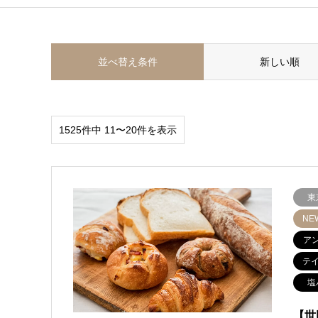
並べ替え条件
新しい順
1525件中 11〜20件を表示
東
NE
ア
テ
塩
【世