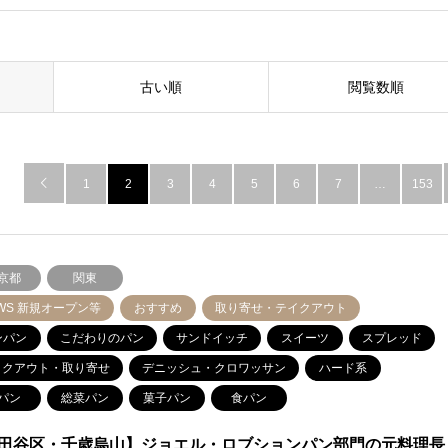
古い順
閲覧数順

1
2
3
4
5
6
7
…
153
京都
関東
WS 新規オープン等
おすすめ
取り寄せ・テイクアウト
ンパン
こだわりのパン
サンドイッチ
スイーツ
スプレッド
イクアウト・取り寄せ
デニッシュ・クロワッサン
ハード系
パン
総菜パン
菓子パン
食パン
田谷区・千歳烏山】ジョエル・ロブションパン部門の元料理長