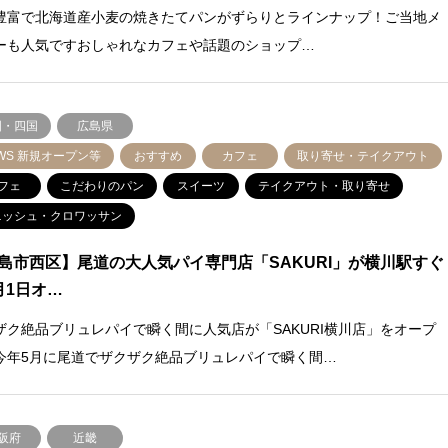
豊富で北海道産小麦の焼きたてパンがずらりとラインナップ！ご当地メ
ーも人気ですおしゃれなカフェや話題のショップ…
国・四国
広島県
WS 新規オープン等
おすすめ
カフェ
取り寄せ・テイクアウト
フェ
こだわりのパン
スイーツ
テイクアウト・取り寄せ
ニッシュ・クロワッサン
島市西区】尾道の大人気パイ専門店「SAKURI」が横川駅すぐ
月1日オ…
ザク絶品ブリュレパイで瞬く間に人気店が「SAKURI横川店」をオープ
今年5月に尾道でザクザク絶品ブリュレパイで瞬く間…
阪府
近畿