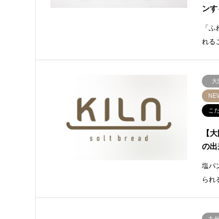
ンす
「ふ
れる
大
NE
こ
【大
の出
塩パ
られ