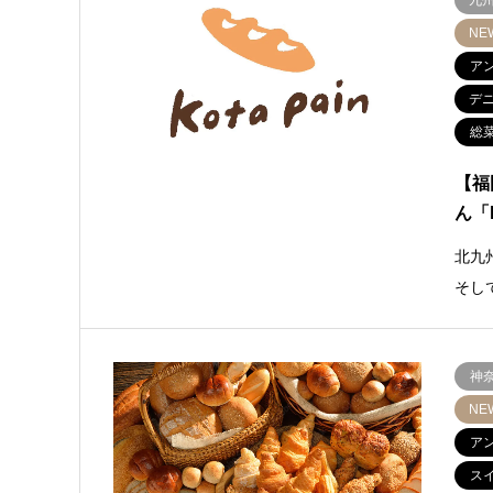
九
NE
ア
デ
総
【福
ん「k
北九
そし
神
NE
ア
ス