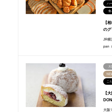
ハ
食
【相
のグ
JR
pa
大
NE
こ
【大
DO
大阪