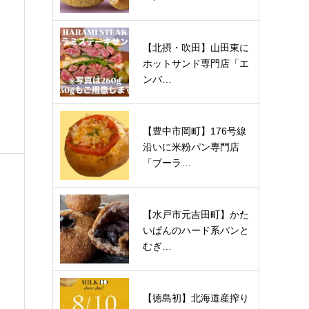
【北摂・吹田】山田東に
望
ホットサンド専門店「エ
ンバ…
【豊中市岡町】176号線
沿いに米粉パン専門店
「ブーラ…
【水戸市元吉田町】かた
いぱんのハード系パンと
むぎ…
【徳島初】北海道産搾り