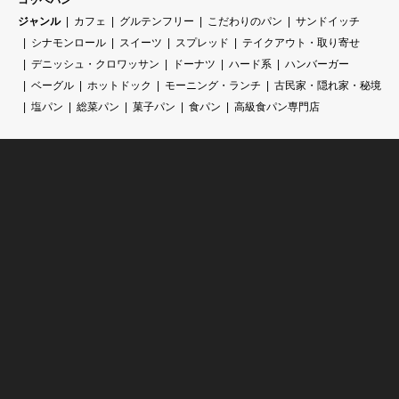
コッペパン
ジャンル
カフェ
グルテンフリー
こだわりのパン
サンドイッチ
シナモンロール
スイーツ
スプレッド
テイクアウト・取り寄せ
デニッシュ・クロワッサン
ドーナツ
ハード系
ハンバーガー
ベーグル
ホットドック
モーニング・ランチ
古民家・隠れ家・秘境
塩パン
総菜パン
菓子パン
食パン
高級食パン専門店