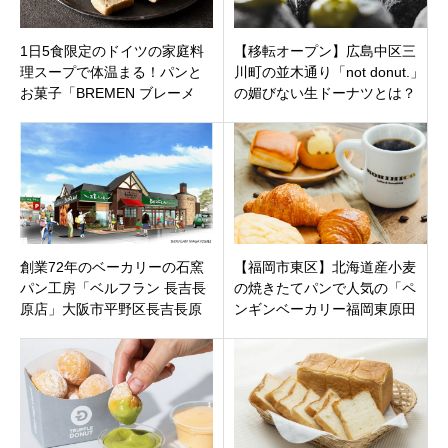
1日5食限定のドイツの家庭料
【移転オープン】広島中区三
理スープで体温まる！パンと
川町の並木通り「not donut.」
お菓子「BREMEN ブレーメ
の媚びない生ドーナツとは？
ン」石川県金沢市 円光寺
メニューや待ち時間をリサー
チ
創業72年のベーカリーの石窯
【福岡市東区】北海道産小麦
パン工房「ベルフラン 長吉長
の焼きたてパンで人気の「ペ
原店」大阪市平野区長吉長原
ンギンベーカリー福岡東原田
に2021年10月19日オープンで
店」がオープン！北海道ご当
す。
地グルメも堪能。