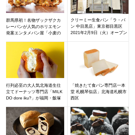
クリーミー生食パン「ラ・パ
群馬県初！名物ザックザクカ
ン 中目黒店」東京都目黒区
レーパンが人気のホリエモン
2021年2月9日（火）オープン
発案エンタメパン屋「小麦の
奴隷伊勢崎店」群馬県伊勢崎
市3月30日グランドオープン！
行列必至の大人気北海道生仕
「焼きたて食パン専門店一本
立てドーナッツ専門店「MILK
堂 札幌琴似店」北海道札幌市
DO dore iku?」が福岡・飯塚
西区
にオープン！米油でサク揚げ