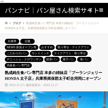
-->
パンナビ｜パン屋さん検索サイト
検索
ブログ
熟成純生食パン専門店 本多の姉妹店「ブーランジェリー
HONDA 太子店」兵庫県揖保郡太子町佐用岡にオープン
兵庫県
近畿
NEWS 新規オープン等
おすすめ
取り寄せ・テイクアウト
こだわりのパン
サンドイッチ
テイクアウト・取り寄せ
デニッシュ・クロワッサン
総菜パン
菓子パン
食パン
高級食パン専門店
熟成純生食パン専門店 本多の姉妹店「ブーランジェリー
HONDA 太子店」兵庫県揖保郡太子町佐用岡にオープン
2023.11.17 / 最終更新日：2023.11.17