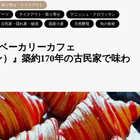
取り寄せ・テイクアウト
イーツ
テイクアウト・取り寄せ
デニッシュ・クロワッサン
古民家・隠れ家・秘境
国産小麦
天然酵母
旬の食材
ベーカリーカフェ
パン）』築約170年の古民家で味わ