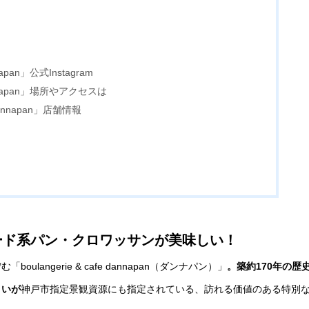
nnapan」公式Instagram
 dannapan」場所やアクセスは
e dannapan」店舗情報
ード系パン・クロワッサンが美味しい！
ngerie & cafe dannapan（ダンナパン）」
。築約170年の歴
まいが
神戸市指定景観資源にも指定されている、訪れる価値のある特別