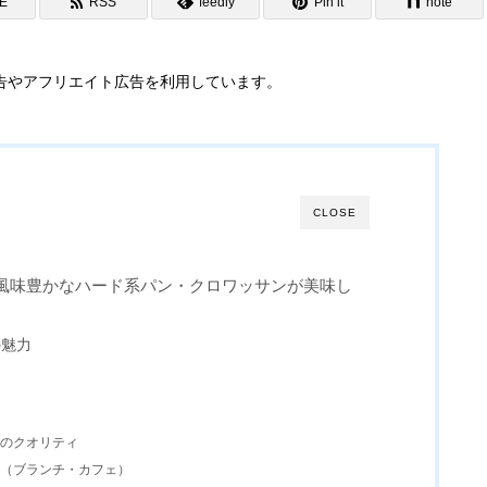
NE
RSS
feedly
Pin it
note
告やアフリエイト広告を利用しています。
CLOSE
風味豊かなハード系パン・クロワッサンが美味し
の魅力
ンのクオリティ
ン（ブランチ・カフェ）