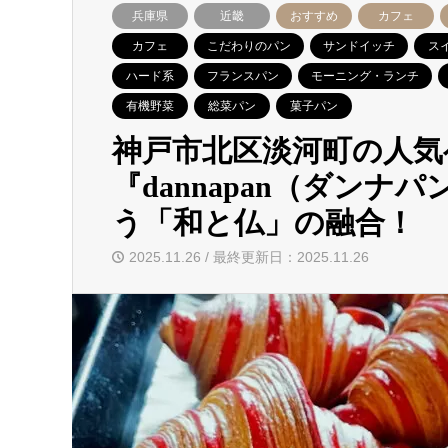
兵庫県
近畿
おすすめ
カフェ
カフェ
こだわりのパン
サンドイッチ
ス
ハード系
フランスパン
モーニング・ランチ
有機野菜
総菜パン
菓子パン
神戸市北区淡河町の人気
『dannapan（ダンナ
う「和と仏」の融合！
2025.11.26 / 最終更新日：2025.11.26