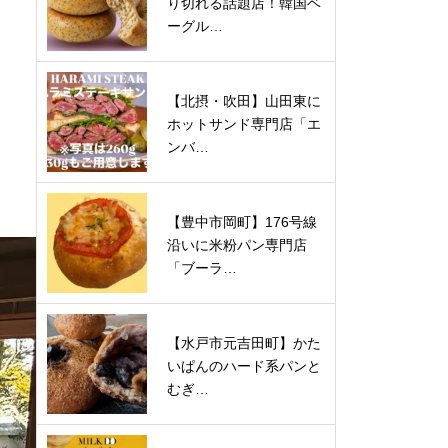
り切れる話題店！韓国ベ
ーグル…
【北摂・吹田】山田東に
ホットサンド専門店「エ
ンバ…
【豊中市岡町】176号線
沿いに米粉パン専門店
「ブーラ…
【水戸市元吉田町】かた
いぱんのハード系パンと
むぎ…