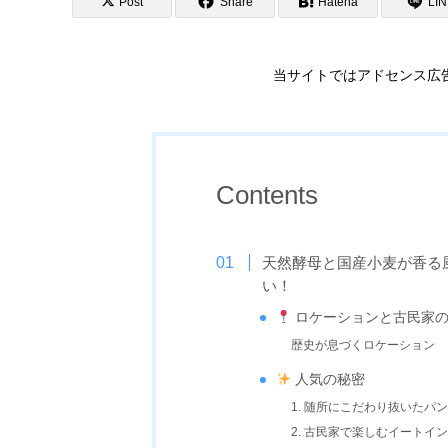
Post
Share
Hatena
LI
当サイトではアドセンス広
Contents
天然酵母と国産小麦が香る
い！
ロケーションと古民家
歴史が息づくロケーション
人気の秘密
1. 随所にこだわり抜いたパ
2. 古民家で楽しむイートイ