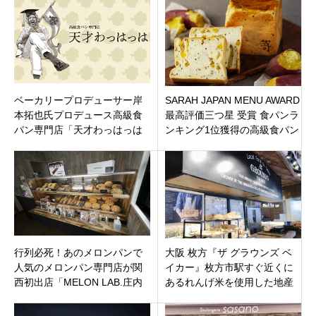
ベーカリープロデューサー岸
SARAH JAPAN MENU AWARD
本拓也氏プロデュース高級食
最高評価三つ星 受賞 食パンラ
パン専門店「天才わっはっは
ンキング1位獲得の高級食パン
高知店」高知市北川添1月8日
専門店 「嵜本 広島福山店」広
オープン
島県福山市三吉町10月9日オー
プン
行列必死！あのメロンパンで
大阪 枚方『ザ グラウンズ ベ
人気のメロンパン専門店が関
イカー』枚方市駅すぐ近くに
西初出店「MELON LAB.庄内
あるれんげ米を使用した地産
店」大阪府豊中市庄内東町
地消の人気ベーカリーカフェ
♬