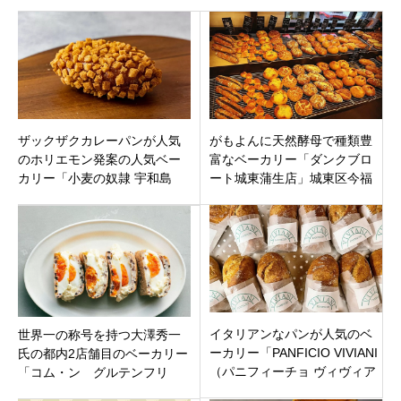
ザックザクカレーパンが人気
がもよんに天然酵母で種類豊
のホリエモン発案の人気ベー
富なベーカリー「ダンクブロ
カリー「小麦の奴隷 宇和島
ート城東蒲生店」城東区今福
店」宇和島市坂下津にオープ
西に11月23日オープン
ン
イタリアンなパンが人気のベ
世界一の称号を持つ大澤秀一
ーカリー「PANFICIO VIVIANI
氏の都内2店舗目のベーカリー
（パニフィーチョ ヴィヴィア
「コム・ン グルテンフリ
ーニ）」東京都杉並区永福に
ー」東京都世田谷区奥沢