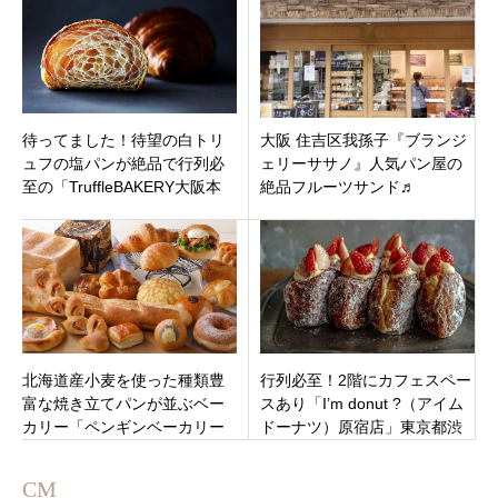
待ってました！待望の白トリ
大阪 住吉区我孫子『ブランジ
ュフの塩パンが絶品で行列必
ェリーササノ』人気パン屋の
至の「TruffleBAKERY大阪本
絶品フルーツサンド♬
店」大阪市北区中崎にオープ
ン
北海道産小麦を使った種類豊
行列必至！2階にカフェスペー
富な焼き立てパンが並ぶベー
スあり「I’m donut ?（アイム
カリー「ペンギンベーカリー
ドーナツ）原宿店」東京都渋
大分高城店」大分市城東町に
谷区神宮前にオープン
オープン
CM