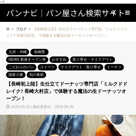
-->
パンナビ｜パン屋さん検索サイト
検索
ブログ
【長崎初上陸】生仕立てドーナッツ専門店「ミルクドドレ
イク? 長崎大村店」で体験する魔法の生ドーナッツオープン！
九州・沖縄
長崎県
NEWS 新規オープン等
おすすめ
取り寄せ・テイクアウト
こだわりのパン
スイーツ
テイクアウト・取り寄せ
ドーナツ
国産小麦
旬の食材
【長崎初上陸】生仕立てドーナッツ専門店「ミルクドド
レイク? 長崎大村店」で体験する魔法の生ドーナッツオ
ープン！
2026.06.20 / 最終更新日：2026.06.20