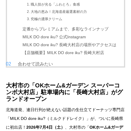
1. 職人技が光る「ふわとろ」食感
2. 大地の恵み！北海道産厳選素材の力
3. 究極の濃厚クリーム
定番からプレミアムまで、多彩なラインナップ
MILK DO dore iku? 公式Instagram
MILK DO dore iku? 長崎大村店の場所やアクセスは
【店舗概要】MILK DO dore iku? 長崎大村店
合わせて読みたい
大村市の「OKホーム&ガーデン スーパーコ
ンボ大村店」駐車場内に「長崎大村店」がグ
ランドオープン
北海道発、連日行列が絶えない話題の生仕立てドーナッツ専門店
「MILK DO dore iku?（ミルクドドレイク）」が、ついに長崎県
に初出店！
2026年7月4日（土）
、大村市の「
OKホーム&ガーデ