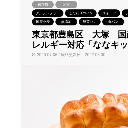
東京都
関東
グルテンフリー
こだわりのパン
スイーツ
国産小麦
無添加
総菜パン
食パン
東京都豊島区 大塚 国
レルギー対応「ななキ
2020.07.06 / 最終更新日：2022.08.30