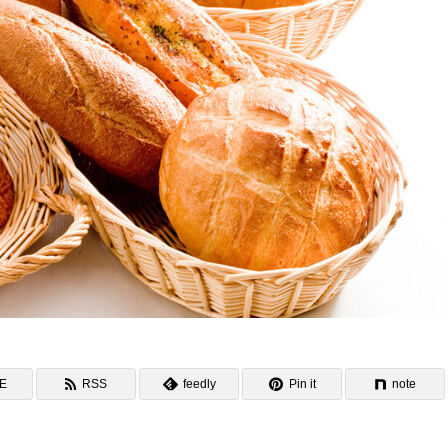
NE
RSS
feedly
Pin it
note