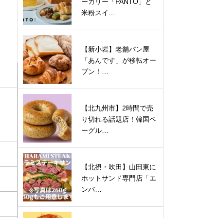
ーカリー「PANTO」と
米粉スイ…
【新小岩】老舗パン屋
「あんです」が移転オー
プン！…
【北九州市】2時間で売
り切れる話題店！韓国ベ
ーグル…
【北摂・吹田】山田東に
ホットサンド専門店「エ
ンバ…