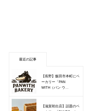
最近の記事
【長野】飯田市本町にベ
ーカリー「PAN
WITH（パン ウ…
【滋賀初出店】話題のベ