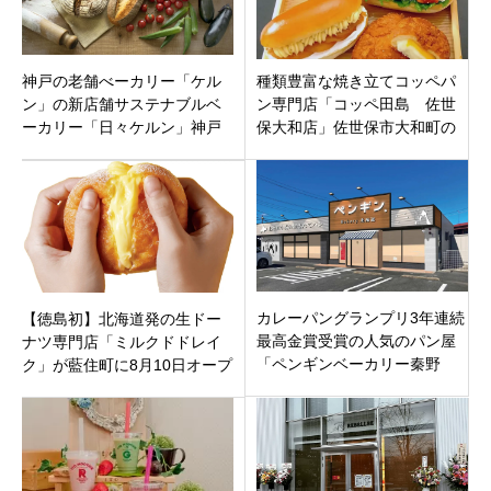
神戸の老舗べーカリー「ケル
種類豊富な焼き立てコッペパ
ン」の新店舗サステナブルベ
ン専門店「コッペ田島 佐世
ーカリー「日々ケルン」神戸
保大和店」佐世保市大和町の
市東灘区JR摂津本山駅南側
「星乃珈琲 佐世保大和店」に
オープン！
カレーパングランプリ3年連続
【徳島初】北海道発の生ドー
最高金賞受賞の人気のパン屋
ナツ専門店「ミルクドドレイ
「ペンギンベーカリー秦野
ク」が藍住町に8月10日オープ
店」秦野市平沢にオープン！
ン！驚きの“ふわとろ”食感がや
ってくる！