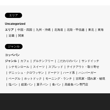
エリア
Uncategorized
エリア
中国・四国
九州・沖縄
北海道
北陸・甲信越
東北
東海
近畿
関東
ジャンル
コッペパン
ジャンル
カフェ
グルテンフリー
こだわりのパン
サンドイッチ
シナモンロール
スイーツ
スプレッド
テイクアウト・取り寄せ
デニッシュ・クロワッサン
ドーナツ
ハード系
ハンバーガー
ベーグル
ホットドック
モーニング・ランチ
古民家・隠れ家・秘境
塩パン
総菜パン
菓子パン
食パン
高級食パン専門店