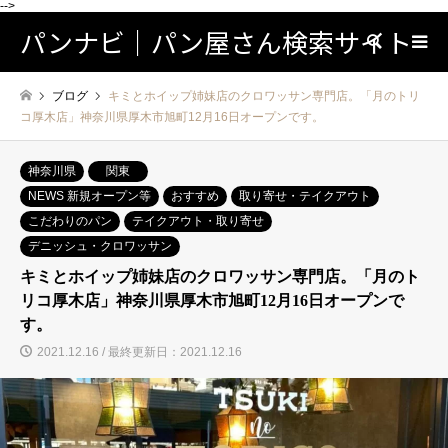
-->
パンナビ｜パン屋さん検索サイト
検索
ブログ
キミとホイップ姉妹店のクロワッサン専門店。「月のトリ
コ厚木店」神奈川県厚木市旭町12月16日オープンです。
神奈川県
関東
NEWS 新規オープン等
おすすめ
取り寄せ・テイクアウト
こだわりのパン
テイクアウト・取り寄せ
デニッシュ・クロワッサン
キミとホイップ姉妹店のクロワッサン専門店。「月のト
リコ厚木店」神奈川県厚木市旭町12月16日オープンで
す。
2021.12.16 / 最終更新日：2021.12.16