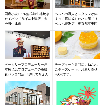
国産小麦100%無添加生地焼き
ベルベの職人とスタッフが集
たてパン「糸ぱん中津店」大
まって再結成したパン屋「リ
分県中津市
ベルべ豊洲店」東京都江東区
豊洲の豊洲フロントに1月14日
オープン！
ベーカリープロデューサー岸
チーズケーキ専門店。ねこね
本拓也氏プロデュースの高級
こチーズケーキ。お取り寄せ
食パン専門店 「許してちょん
もOKです。
まげ 2号店」山形県鶴岡市美
咲町