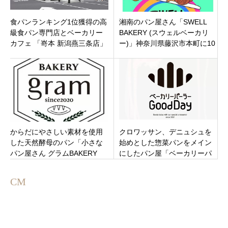
食パンランキング1位獲得の高
湘南のパン屋さん「SWELL
級食パン専門店とベーカリー
BAKERY (スウェルベーカリ
カフェ 「嵜本 新潟燕三条店」
ー)」神奈川県藤沢市本町に10
新潟県三条市下須頃に7月31日
月9日プレオープン！
オープンです。
からだにやさしい素材を使用
クロワッサン、デニュシュを
した天然酵母のパン「小さな
始めとした惣菜パンをメイン
パン屋さん グラムBAKERY
にしたパン屋「ベーカリーパ
gram」宮崎県日向市細島八坂
ーラーグッデイ」石川県 金沢
のコンテナ「しぶき通り」の
市 八日市出町に12月10日オー
CM
左端
プンです。