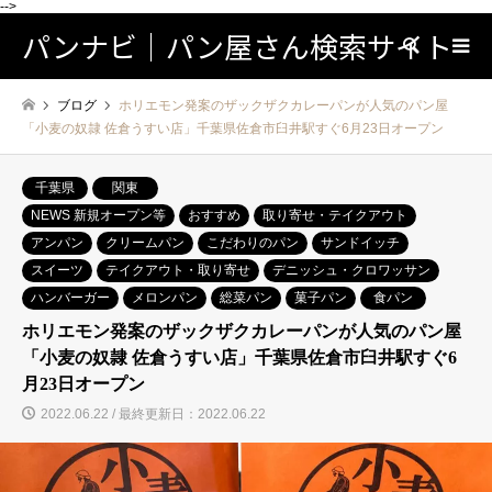
-->
パンナビ｜パン屋さん検索サイト
検索
ブログ
ホリエモン発案のザックザクカレーパンが人気のパン屋
「小麦の奴隷 佐倉うすい店」千葉県佐倉市臼井駅すぐ6月23日オープン
千葉県
関東
NEWS 新規オープン等
おすすめ
取り寄せ・テイクアウト
アンパン
クリームパン
こだわりのパン
サンドイッチ
スイーツ
テイクアウト・取り寄せ
デニッシュ・クロワッサン
ハンバーガー
メロンパン
総菜パン
菓子パン
食パン
ホリエモン発案のザックザクカレーパンが人気のパン屋
「小麦の奴隷 佐倉うすい店」千葉県佐倉市臼井駅すぐ6
月23日オープン
2022.06.22 / 最終更新日：2022.06.22