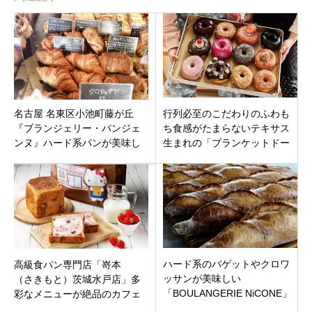
名古屋 名東区小池町藤が丘
行列必至のこだわりのふわも
『ブランジェリー・パンジェ
ち食感がたまらないテキサス
ンヌ』ハード系パンが美味し
生まれの「ブランケットドー
くてお洒落で美味しいブーラ
ナツ横浜日吉店」横浜市港北
ンジェリー
区日吉にオープン
ハード系のバゲットやクロワ
高級食パン専門店「嵜本
ッサンが美味しい
（さきもと）茨城水戸店」多
「BOULANGERIE NiCONE」
彩なメニューが絶品のカフェ
テラス席もあり！石川県金沢
併設