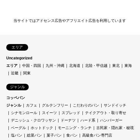
当サイトではアドセンス広告やアフリエイト広告を利用しています
エリア
Uncategorized
エリア
中国・四国
九州・沖縄
北海道
北陸・甲信越
東北
東海
近畿
関東
ジャンル
コッペパン
ジャンル
カフェ
グルテンフリー
こだわりのパン
サンドイッチ
シナモンロール
スイーツ
スプレッド
テイクアウト・取り寄せ
デニッシュ・クロワッサン
ドーナツ
ハード系
ハンバーガー
ベーグル
ホットドック
モーニング・ランチ
古民家・隠れ家・秘境
塩パン
総菜パン
菓子パン
食パン
高級食パン専門店