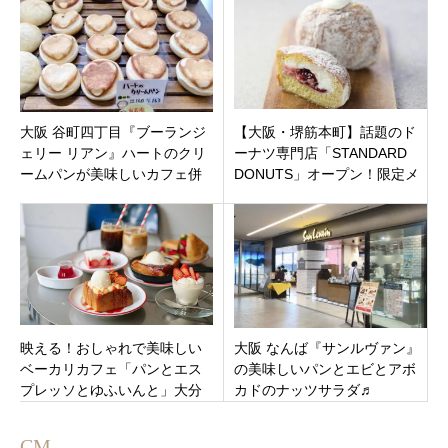
大阪 谷町四丁目『ブーランジ
【大阪・堺筋本町】話題のド
ェリー リアン』ハートのクリ
ーナツ専門店「STANDARD
ームパンが美味しいカフェ併
DONUTS」オープン！限定メ
設のベーカリー♬
ニューやお得なキャンペーン
を解説
映える！おしゃれで美味しい
大阪 なんば『サンルヴァン』
ベーカリカフェ「パンとエス
の美味しいパンとエビとアボ
プレッソとゆふいんと」大分
カドのナッツサラダ♬
県由布市湯布院町に7月1日オ
ープン
CM