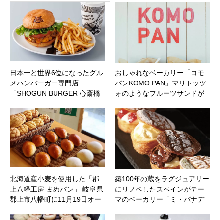
市
日本一と世界6位になったグル
おしゃれなベーカリー「コモ
メハンバーガー専門店
パンKOMO PAN」マリトッツ
「SHOGUN BURGER 心斎橋
ォのようなフルーツサンドが
店」が大阪市中央区心斎橋筋
人気！ハワイのような雰囲
にオープン
気！神奈川県鎌倉市
北海道産小麦を使用した「郡
築100年の蔵をラグジュアリー
上八幡工房 まめパン」 岐阜県
にリノベしたスペインがテー
郡上市八幡町に11月19日オー
マのベーカリー「ミ・パナデ
プンです。
リア 」岐阜市靱屋町