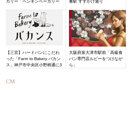
カリー「ペンギンベーカリー
番駅 すずかけ通り
坂戸店」カレーパンがうま
い！埼玉県坂戸市12月17日オ
ープンです。
【三宮】ハードパンにこだわ
大阪府泉大津市駅前「高級食
った「Farm to Bakery バカン
パン専門店ルビーをつけなが
ス」神戸市中央区小野柄通に3
ら」
店舗目をオープン
CM