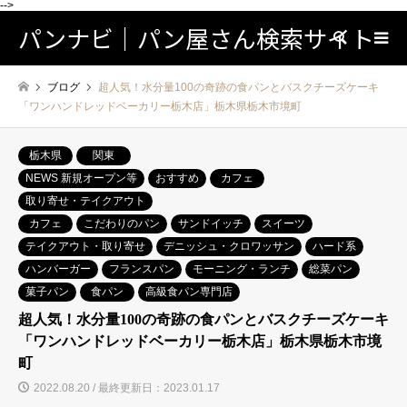
-->
パンナビ｜パン屋さん検索サイト
検索
ブログ
超人気！水分量100の奇跡の食パンとバスクチーズケーキ
「ワンハンドレッドベーカリー栃木店」栃木県栃木市境町
栃木県
関東
NEWS 新規オープン等
おすすめ
カフェ
取り寄せ・テイクアウト
カフェ
こだわりのパン
サンドイッチ
スイーツ
テイクアウト・取り寄せ
デニッシュ・クロワッサン
ハード系
ハンバーガー
フランスパン
モーニング・ランチ
総菜パン
菓子パン
食パン
高級食パン専門店
超人気！水分量100の奇跡の食パンとバスクチーズケーキ
「ワンハンドレッドベーカリー栃木店」栃木県栃木市境
町
2022.08.20 / 最終更新日：2023.01.17