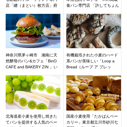
店「纏（まとい）枚方店」府
食パン専門店 「許してちょん
枚方市茄子作オープン！
まげ 2号店」山形県鶴岡市美
咲町
神奈川県茅ヶ崎市 湘南に天
有機栽培された小麦のハード
然酵母のパン&カフェ「BinO
系パンが美味しい「Loop a
CAFE and BAKERY ZIN 」い
Bread（ループ ア ブレッ
つ来ても楽しい自然派ランチ
ド）」福岡県太宰府市宰府に
オープン
北海道産小麦を使用し焼きた
国産小麦使用「たかぱんベー
てパンを提供する人気のベー
カリー」東京都立川市砂川七