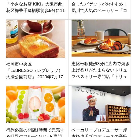
「小さなお店 KIKI」大阪市此
合したバゲットがおすすめ！
花区梅香千鳥橋駅徒歩5分に11
夙川で人気のベーカリー「コ
月20日オープンです。
ンセントマーケットto table」
兵庫県宝塚市武庫川町。
恵比寿駅徒歩3分に店内で焼き
福岡市中央区
上げ香りがたまらないトリュ
「LeBRESSO（レブレッソ）
フペストリー専門店「トリュ
大濠公園前店」 2020年7月17
フル」東京都渋谷区東にオー
日（金）オープン
プン
行列必至の開店1時間で完売す
ベーカリープロデューサー岸
る話題のフルーツサンド専門
本拓也氏プロデュースの高級