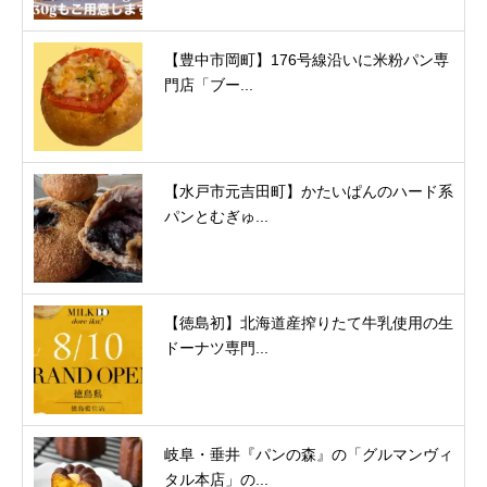
【豊中市岡町】176号線沿いに米粉パン専
門店「ブー...
【水戸市元吉田町】かたいぱんのハード系
パンとむぎゅ...
【徳島初】北海道産搾りたて牛乳使用の生
ドーナツ専門...
岐阜・垂井『パンの森』の「グルマンヴィ
タル本店」の...