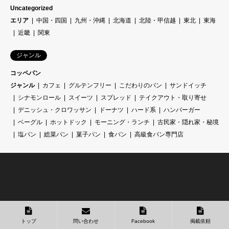
Uncategorized
エリア
中国・四国
九州・沖縄
北海道
北陸・甲信越
東北
東海
近畿
関東
ジャンル
コッペパン
ジャンル
カフェ
グルテンフリー
こだわりのパン
サンドイッチ
シナモンロール
スイーツ
スプレッド
テイクアウト・取り寄せ
デニッシュ・クロワッサン
ドーナツ
ハード系
ハンバーガー
ベーグル
ホットドック
モーニング・ランチ
古民家・隠れ家・秘境
塩パン
総菜パン
菓子パン
食パン
高級食パン専門店
トップ
問い合わせ
Facebook
掲載依頼