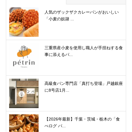
人気のザックザクカレーパンがおいしい
「小麦の奴隷 ...
三重県産小麦を使用し職人が手捏ねする食
事に添えるパ...
高級食パン専門店「真打ち登場」戸越銀座
に8号店1月...
【2026年最新】千葉・茨城・栃木の「食
べログ パ...