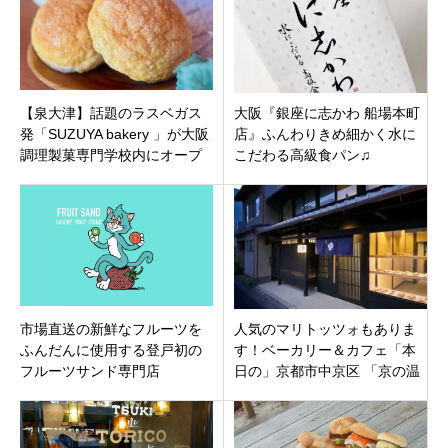
【泉大津】話題のラスベガス
大阪『銀座に志かわ 船場本町
発「SUZUYA bakery 」が大阪
店』ふんわりきめ細かく水に
調理製菓専門学校内にオープ
こだわる高級食パン♫
ン！プレオープン特典情報も
市場直送の新鮮なフルーツを
人気のマリトッツォもありま
ふんだんに使用する登戸初の
す！ベーカリー＆カフェ「本
フルーツサンド専門店
日の」京都市中京区 「京の温
「FRUIT SAND」神奈川県川
所(おんどころ) 竹屋町」と併
崎市多摩区登戸駅1分！6月18
設。
日オープンです。