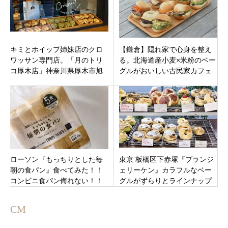
キミとホイップ姉妹店のクロ
【鎌倉】隠れ家で心身を整え
ワッサン専門店。「月のトリ
る。北海道産小麦×米粉のベー
コ厚木店」神奈川県厚木市旭
グルがおいしい古民家カフェ
町12月16日オープンです。
『ホクカマベーグル』で過ご
す特別な一日
ローソン『もっちりとした毎
東京 板橋区下赤塚『ブランジ
朝の食パン』食べてみた！！
ェリーケン』カラフルなベー
コンビニ食パン侮れない！！
グルがずらりとラインナップ
の美味しくてインパクトのあ
る実力派パン屋♫
CM