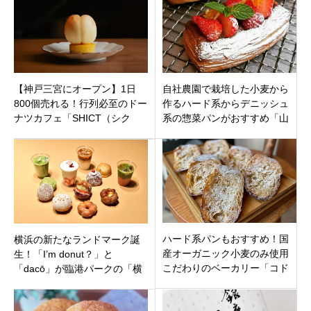
【神戸三宮にオープン】1日
自社農園で栽培した小麦から
800個売れる！行列必至のドー
作るハード系からデニッシュ
ナツカフェ「SHICT（シク
系の惣菜パンがおすすめ「山
ト）」の魅力とは？タルトや
のパン屋 Daddys Bakery須磨
カヌレも
店」神戸市須磨区
ハード系パンもおすすめ！国
横浜の新たなランドマーク誕
産オーガニック小麦のみ使用
生！「I’m donut？」と
こだわりのベーカリー「コド
「dacō」が臨港パークの「横
モベーカリー」神戸市東灘区
浜ティンバーワーフ」に同時
甲南山手駅
オープン