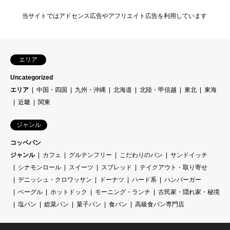
当サイトではアドセンス広告やアフリエイト広告を利用しています
エリア
Uncategorized
エリア
中国・四国
九州・沖縄
北海道
北陸・甲信越
東北
東海
近畿
関東
ジャンル
コッペパン
ジャンル
カフェ
グルテンフリー
こだわりのパン
サンドイッチ
シナモンロール
スイーツ
スプレッド
テイクアウト・取り寄せ
デニッシュ・クロワッサン
ドーナツ
ハード系
ハンバーガー
ベーグル
ホットドック
モーニング・ランチ
古民家・隠れ家・秘境
塩パン
総菜パン
菓子パン
食パン
高級食パン専門店