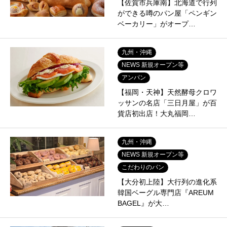
【佐賀市兵庫南】北海道で行列
ができる噂のパン屋「ペンギン
ベーカリー」がオープ…
九州・沖縄
NEWS 新規オープン等
アンパン
【福岡・天神】天然酵母クロワ
ッサンの名店「三日月屋」が百
貨店初出店！大丸福岡…
九州・沖縄
NEWS 新規オープン等
こだわりのパン
【大分初上陸】大行列の進化系
韓国ベーグル専門店『AREUM
BAGEL』が大…