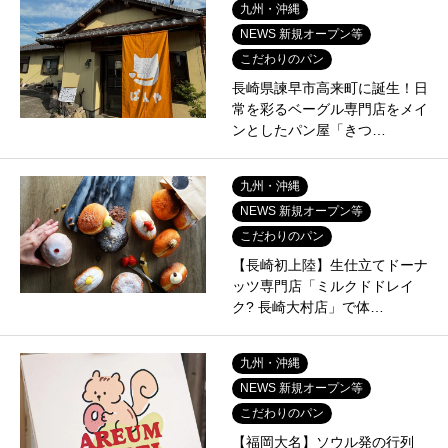
九州・沖縄
NEWS 新規オープン等
こだわりのパン
長崎県諫早市高来町に誕生！日
常を彩るベーグル専門店をメイ
ンとしたパン屋「きつ…
九州・沖縄
NEWS 新規オープン等
こだわりのパン
【長崎初上陸】生仕立てドーナ
ッツ専門店「ミルクドドレイ
ク? 長崎大村店」で体…
九州・沖縄
NEWS 新規オープン等
こだわりのパン
【福岡大名】ソウル発の行列