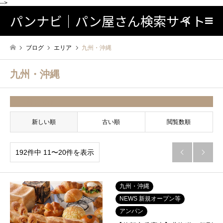
-->
パンナビ｜パン屋さん検索サイト
検索
ブログ
エリア
九州・沖縄
九州・沖縄
並べ替え条件
新しい順
古い順
閲覧数順
192件中 11〜20件を表示


九州・沖縄
NEWS 新規オープン等
アンパン