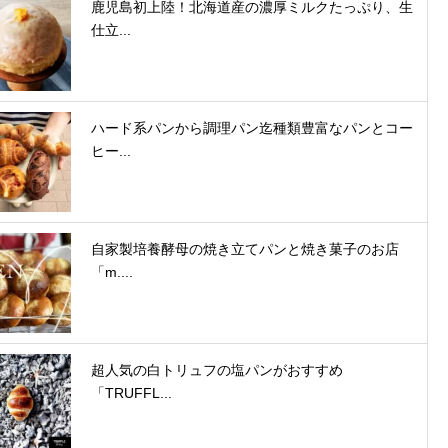
鹿児島初上陸！北海道産の濃厚ミルクたっぷり、生
仕立...
ハード系パンから調理パン迄種類豊富なパンとコー
ヒー...
自家製培養酵母の焼き立てパンと焼き菓子のお店
「m....
超人気の白トリュフの塩パンがおすすめ
「TRUFFL...