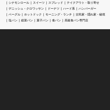
シナモンロール
スイーツ
スプレッド
テイクアウト・取り寄せ
デニッシュ・クロワッサン
ドーナツ
ハード系
ハンバーガー
ベーグル
ホットドック
モーニング・ランチ
古民家・隠れ家・秘境
塩パン
総菜パン
菓子パン
食パン
高級食パン専門店