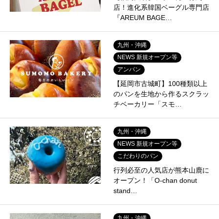
店！進化系韓国ベーグル専門店
『AREUM BAGE…
九州・沖縄
NEWS 新規オープン等
アンパン
【延岡市古城町】100種類以上
のパンを生地から作るスクラッ
チベーカリー「スモ…
九州・沖縄
NEWS 新規オープン等
こだわりのパン
行列必至の人気店が熊本山鹿に
オープン！「O-chan donut
stand…
九州・沖縄