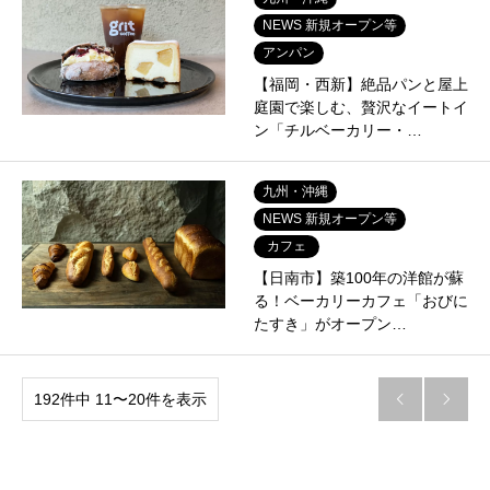
NEWS 新規オープン等
アンパン
【福岡・西新】絶品パンと屋上
庭園で楽しむ、贅沢なイートイ
ン「チルベーカリー・…
九州・沖縄
NEWS 新規オープン等
カフェ
【日南市】築100年の洋館が蘇
る！ベーカリーカフェ「おびに
たすき」がオープン…
192件中 11〜20件を表示

