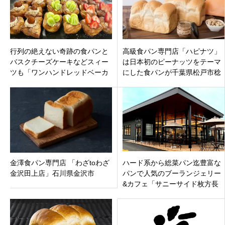
行列の絶えない奇跡の食パンと
高級食パン専門店「ハピナツ」
バスクチーズケーキなどスィー
は日本初のピーナッツをテーマ
ツも「ワンハンドレッドベーカ
にした食パンが千葉県松戸市稔
リー春日部店」春日部駅すぐに
台
オープン
金澤食パン専門店 「わざtoわざ
ハード系から総菜パン迄豊富な
金沢田上店」石川県金沢市
パンで人気のブーランジェリー
&カフェ「サニーサイド枚方長
尾店」枚方市長尾元町荒阪にオ
ープン！