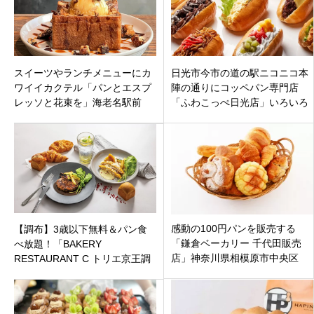
スイーツやランチメニューにカ
日光市今市の道の駅ニコニコ本
ワイイカクテル「パンとエスプ
陣の通りにコッペパン専門店
レッソと花束を」海老名駅前
「ふわこっぺ日光店」いろいろ
ViNA GARDENS PERCHに10月
な種類が美味しい！オープン
28日オープン
感動の100円パンを販売する
【調布】3歳以下無料＆パン食
「鎌倉ベーカリー 千代田販売
べ放題！「BAKERY
店」神奈川県相模原市中央区
RESTAURANT C トリエ京王調
2020年9月1日（火）オープン
布店」が6/9オープン