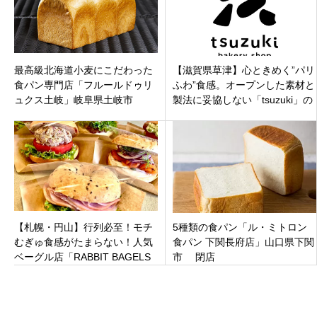
最高級北海道小麦にこだわった
【滋賀県草津】心ときめく”パリ
食パン専門店「フルールドゥリ
ふわ”食感。オープンした素材と
ュクス土岐」岐阜県土岐市
製法に妥協しない「tsuzuki」の
2021年5月21日（金）オープン
こだわりパン
【札幌・円山】行列必至！モチ
5種類の食パン「ル・ミトロン
むぎゅ食感がたまらない！人気
食パン 下関長府店」山口県下関
ベーグル店「RABBIT BAGELS
市 閉店
マルヤマクラス店」が待望オー
プン