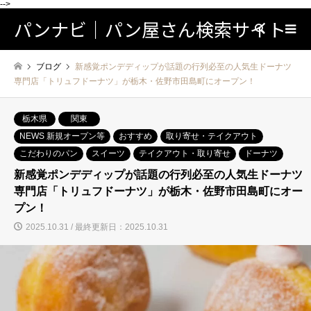
-->
パンナビ｜パン屋さん検索サイト
検索
ブログ
新感覚ポンデディップが話題の行列必至の人気生ドーナツ
専門店「トリュフドーナツ」が栃木・佐野市田島町にオープン！
栃木県
関東
NEWS 新規オープン等
おすすめ
取り寄せ・テイクアウト
こだわりのパン
スイーツ
テイクアウト・取り寄せ
ドーナツ
新感覚ポンデディップが話題の行列必至の人気生ドーナツ
専門店「トリュフドーナツ」が栃木・佐野市田島町にオー
プン！
2025.10.31 / 最終更新日：2025.10.31