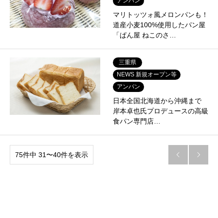
アンパン
マリトッツォ風メロンパンも！
道産小麦100%使用したパン屋
「ぱん屋 ねこのさ…
三重県
NEWS 新規オープン等
アンパン
日本全国北海道から沖縄まで
岸本卓也氏プロデュースの高級
食パン専門店…
75件中 31〜40件を表示

