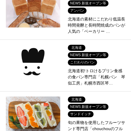
NEWS 新規オープン等
アンパン
北海道の素材にこだわり低温長
時間発酵と長時間焼成のパンが
人気の「ベーカリー …
北海道
NEWS 新規オープン等
こだわりのパン
北海道初!トロけるプリン⾷感
の⾷パン専⾨店「札幌パン 琴
似工房」札幌市西区琴…
北海道
NEWS 新規オープン等
サンドイッチ
旬の果物を使用したフルーツサ
ンド専門店「chouchouのフル