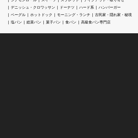
デニッシュ・クロワッサン
ドーナツ
ハード系
ハンバーガー
ベーグル
ホットドック
モーニング・ランチ
古民家・隠れ家・秘境
塩パン
総菜パン
菓子パン
食パン
高級食パン専門店