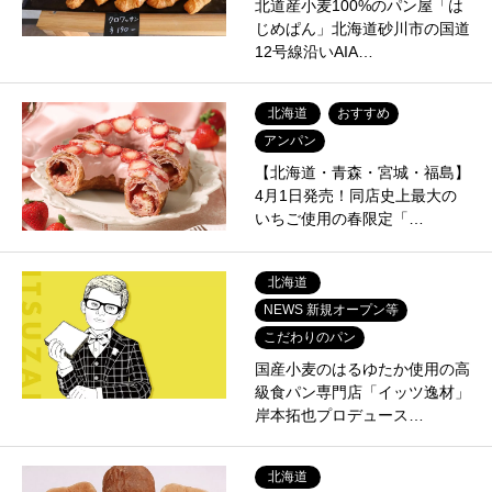
北道産小麦100%のパン屋「は
じめぱん」北海道砂川市の国道
12号線沿いAIA…
北海道
おすすめ
アンパン
【北海道・青森・宮城・福島】
4月1日発売！同店史上最大の
いちご使用の春限定「…
北海道
NEWS 新規オープン等
こだわりのパン
国産小麦のはるゆたか使用の高
級食パン専門店「イッツ逸材」
岸本拓也プロデュース…
北海道