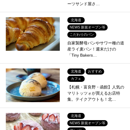
ーツサンド屋さ…
北海道
NEWS 新規オープン等
こだわりのパン
自家製酵母パンやサワー種の道
産ライ麦パン！週末だけの
「Tiny Bakers…
北海道
おすすめ
カフェ
【札幌・富良野・函館】人気の
マリトッツォが買えるお店特
集。テイクアウトも！北…
北海道
NEWS 新規オープン等