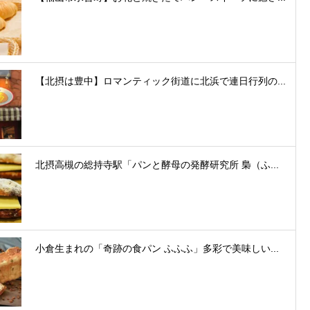
【北摂は豊中】ロマンティック街道に北浜で連日行列の...
北摂高槻の総持寺駅「パンと酵母の発酵研究所 梟（ふ...
小倉生まれの「奇跡の食パン ふふふ」多彩で美味しい...