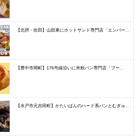
【北摂・吹田】山田東にホットサンド専門店「エンバー...
【豊中市岡町】176号線沿いに米粉パン専門店「ブー...
【水戸市元吉田町】かたいぱんのハード系パンとむぎゅ...