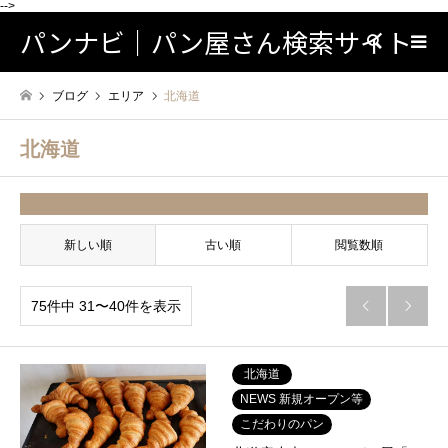
-->
パンナビ｜パン屋さん検索サイト
検索
ブログ
エリア
北海道
北海道
並べ替え条件
新しい順
古い順
閲覧数順
75件中 31〜40件を表示


北海道
NEWS 新規オープン等
こだわりのパン