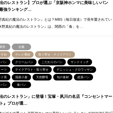
法のレストラン】プロが選ぶ「京阪神ホンマに美味しいパン
最強ランキング…
野真紀の魔法のレストラン』とは？MBS（毎日放送）で長年愛されてい
水野真紀の魔法のレストラン』は、関西の「食」を…
庫県
近畿
すすめ
テレビ番組
取り寄せ・テイクアウト
ンパン
クリームパン
こだわりのパン
サンドイッチ
イーツ
テイクアウト・取り寄せ
デニッシュ・クロワッサン
ード系
国産小麦
天然酵母
旬の食材
総菜パン
子パン
食パン
法のレストラン」に登場！宝塚・夙川の名店『コンセントマー
ト』プロが選…