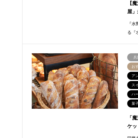
【魔
屋」
『水
る『
兵
お
ア
ス
ハ
菓
「魔
ケッ