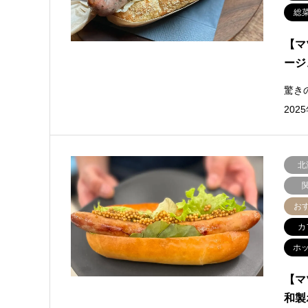
総
【マ
ージ
驚き
20
北
お
カ
ホ
【マ
和製