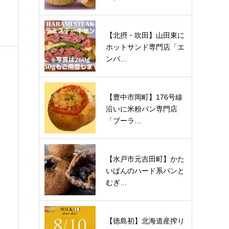
【北摂・吹田】山田東に
ホットサンド専門店「エ
ンバ…
【豊中市岡町】176号線
沿いに米粉パン専門店
「ブーラ…
【水戸市元吉田町】かた
いぱんのハード系パンと
むぎ…
【徳島初】北海道産搾り