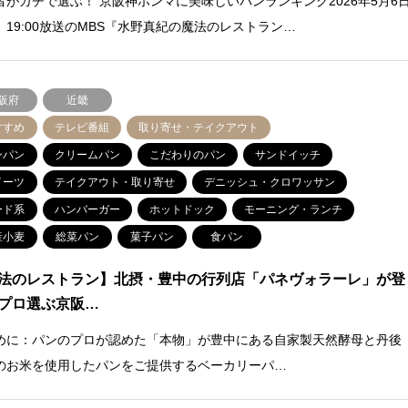
者がガチで選ぶ！ 京阪神ホンマに美味しいパンランキング2026年5月6
）19:00放送のMBS『水野真紀の魔法のレストラン…
阪府
近畿
すすめ
テレビ番組
取り寄せ・テイクアウト
ンパン
クリームパン
こだわりのパン
サンドイッチ
イーツ
テイクアウト・取り寄せ
デニッシュ・クロワッサン
ード系
ハンバーガー
ホットドック
モーニング・ランチ
産小麦
総菜パン
菓子パン
食パン
法のレストラン】北摂・豊中の行列店「パネヴォラーレ」が登
プロ選ぶ京阪…
めに：パンのプロが認めた「本物」が豊中にある自家製天然酵母と丹後
のお米を使用したパンをご提供するベーカリーパ…