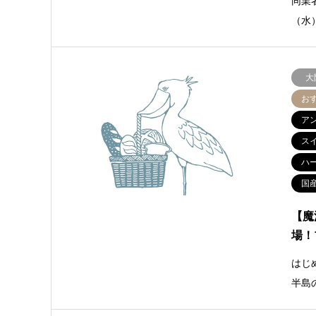
同業
（水
大
お
ア
ス
ハ
国
【魔
場！
はじ
半島