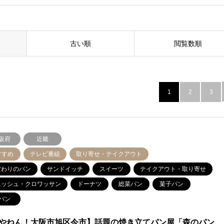
古い順
閲覧数順
1
2
3
阪府
近畿
すすめ
テレビ番組
取り寄せ・テイクアウト
だわりのパン
サンドイッチ
スイーツ
テイクアウト・取り寄せ
ニッシュ・クロワッサン
ドーナツ
総菜パン
菓子パン
パン
やねん！大阪市旭区今市】話題の焼き立てパン屋「森のパン