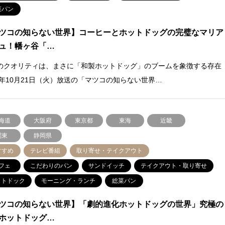
菜パン
ツコの知らない世界】コーヒーとホットドッグの完璧なマリア
ュ！幡ヶ谷「…
のクオリティは、まさに「和製ホットドッグ」のブームを象徴する存在
25年10月21日（火）放送の「マツコの知らない世界…
海道
大阪府
東京都
東海
近畿
関東
静岡県
すすめ
テレビ番組
取り寄せ・テイクアウト
フェ
こだわりのパン
サンドイッチ
テイクアウト・取り寄せ
ットドック
モーニング・ランチ
総菜パン
ツコの知らない世界】「劇的進化ホットドッグの世界」究極の
ホットドッグ…