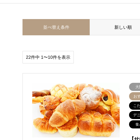
並べ替え条件
新しい順
22件中 1〜10件を表示
大
お
こ
デ
食
【せ