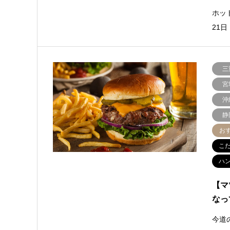
ホッ
21
三
宮
沖
静
お
こ
ハ
【マ
なっ
今道