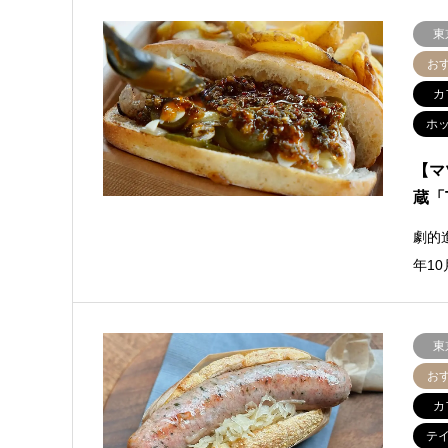
東
お
カ
ホ
【マ
蔵「
劇的
年1
東
お
カ
テ