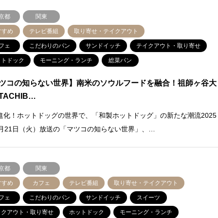
京都
関東
すすめ
テレビ番組
取り寄せ・テイクアウト
フェ
こだわりのパン
サンドイッチ
テイクアウト・取り寄せ
ットドック
モーニング・ランチ
総菜パン
ツコの知らない世界】南米のソウルフードを融合！祖師ヶ谷大
TACHIB…
進化！ホットドッグの世界で、「和製ホットドッグ」の新たな潮流2025
0月21日（火）放送の「マツコの知らない世界」、…
京都
関東
すすめ
カフェ
テレビ番組
取り寄せ・テイクアウト
フェ
こだわりのパン
サンドイッチ
スイーツ
イクアウト・取り寄せ
ホットドック
モーニング・ランチ