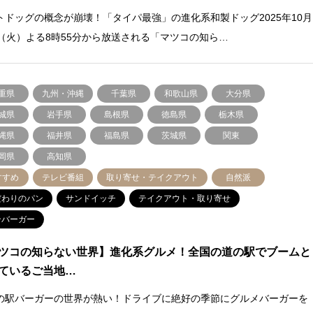
トドッグの概念が崩壊！「タイパ最強」の進化系和製ドッグ2025年10月
日（火）よる8時55分から放送される「マツコの知ら…
重県
九州・沖縄
千葉県
和歌山県
大分県
城県
岩手県
島根県
徳島県
栃木県
縄県
福井県
福島県
茨城県
関東
岡県
高知県
すすめ
テレビ番組
取り寄せ・テイクアウト
自然派
だわりのパン
サンドイッチ
テイクアウト・取り寄せ
ンバーガー
ツコの知らない世界】進化系グルメ！全国の道の駅でブームと
ているご当地…
の駅バーガーの世界が熱い！ドライブに絶好の季節にグルメバーガーを