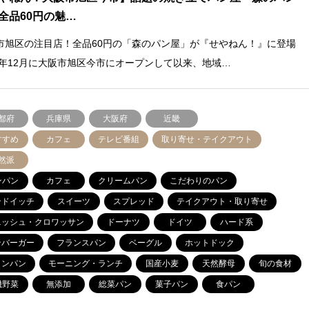
全品60円の魅…
市旭区の注目店！全品60円の「森のパン屋」が『せやねん！』に登場
25年12月に大阪市旭区今市にオープンして以来、地域…
都府
兵庫県
大阪府
近畿
すすめ
カフェ
テレビ番組
取り寄せ・テイクアウト
然派
ンパン
カフェ
クリームパン
こだわりのパン
ンドイッチ
スイーツ
スプレッド
テイクアウト・取り寄せ
ニッシュ・クロワッサン
ドーナツ
ドイツ
ハード系
ンバーガー
フランスパン
ベーグル
ホットドック
ロンパン
モーニング・ランチ
国産小麦
天然酵母
旬の食材
機野菜
無添加
総菜パン
菓子パン
食パン