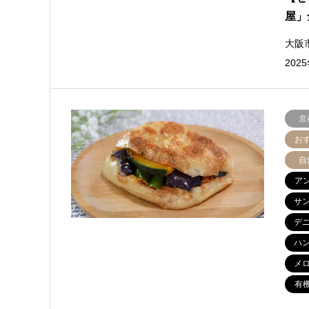
屋」
大阪
20
京
お
自
ア
サ
デ
ハ
メ
有