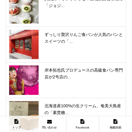
「ジョジ...
ずっしり贅沢りんご食パンが人気のパンと
スイーツの「...
岸本拓也氏プロデュースの高級食パン専門
店が2号店の...
北海道産100%の生クリーム、奄美大島産
の「素焚糖...
トップ
問い合わせ
Facebook
掲載依頼