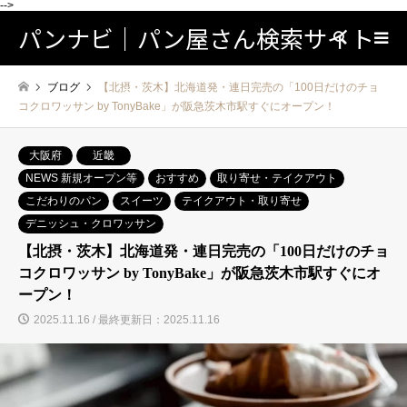
-->
パンナビ｜パン屋さん検索サイト
検索
ブログ
【北摂・茨木】北海道発・連日完売の「100日だけのチョ
コクロワッサン by TonyBake」が阪急茨木市駅すぐにオープン！
大阪府
近畿
NEWS 新規オープン等
おすすめ
取り寄せ・テイクアウト
こだわりのパン
スイーツ
テイクアウト・取り寄せ
デニッシュ・クロワッサン
【北摂・茨木】北海道発・連日完売の「100日だけのチョ
コクロワッサン by TonyBake」が阪急茨木市駅すぐにオ
ープン！
2025.11.16 / 最終更新日：2025.11.16