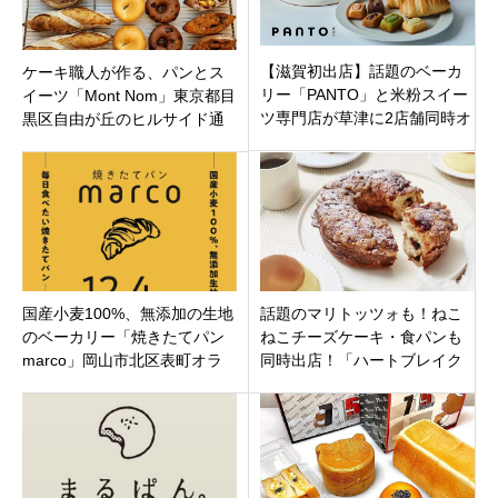
【滋賀初出店】話題のベーカ
ケーキ職人が作る、パンとス
リー「PANTO」と米粉スイー
イーツ「Mont Nom」東京都目
ツ専門店が草津に2店舗同時オ
黒区自由が丘のヒルサイド通
ープン！こだわりパン＆おす
りに9月2日オープン
すめメニュー
国産小麦100%、無添加の生地
話題のマリトッツォも！ねこ
のベーカリー「焼きたてパン
ねこチーズケーキ・食パンも
marco」岡山市北区表町オラ
同時出店！「ハートブレイク
ンダ通りに12月4日オープンで
アンティークイオンモール白
す。
山店」石川県白山市 横江町