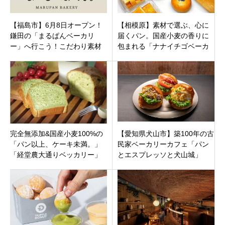
【福島市】6月8日オープン！
【相模原】素材で選ぶ、心に
鎌田の「まるぱんベーカリ
届くパン。国産小麦の香りに
ー」へ行こう！こだわり素材
包まれる「ナナイチゴベーカ
のパンとコーヒーで笑顔にな
リー（715BAKERY）」プリン
る新店
やスコーンも
完全無添加&国産小麦100%の
【愛知県犬山市】築100年の古
「パン以上、ケーキ未満。」
民家ベーカリーカフェ「パン
「経堂農大通りベッカリー」
とエスプレッソと犬山城」
東京都世田谷区 経堂駅すぐに
で、歴史とパンが香るひとと
3月25日（木）オープン
きを。