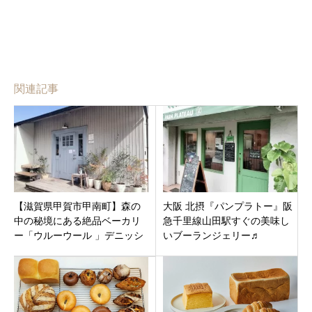
関連記事
【滋賀県甲賀市甲南町】森の
大阪 北摂『パンプラトー』阪
中の秘境にある絶品ベーカリ
急千里線山田駅すぐの美味し
ー「ウルーウール 」デニッシ
いブーランジェリー♬
ュとハード系パンが特に美味
しい