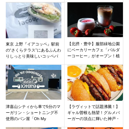
阪にオープン！
食感。
【北摂・豊中】服部緑地公園
東京 上野『イアコッペ』駅前
にベーカリーカフェ「バルダ
の“さくらテラス”にあるふんわ
ーコーヒー」がオープン！植
りしっとり美味しいコッペパ
物に囲まれた空間で最高のラ
ン専門店♬
テタイムを
津嘉山シティから車で5分のマ
【ラヴィットで話題沸騰！】
ーガリン・ショートニング不
ギャル曽根も熱望！グルメバ
使用のパン屋「Oh My
ーガーの頂点に輝いた神戸・
Goodness Bakery Ichiko」オ
元町「BRISK STAND」の魅力