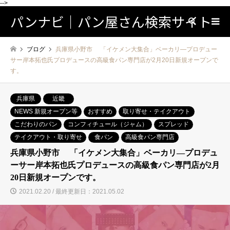
-->
パンナビ｜パン屋さん検索サイト
検索
ブログ
兵庫県小野市 「イケメン大集合」ベーカリ―プロデュー
サー岸本拓也氏プロデュースの高級食パン専門店が2月20日新規オープンで
す。
兵庫県
近畿
NEWS 新規オープン等
おすすめ
取り寄せ・テイクアウト
こだわりのパン
コンフィチュール（ジャム）
スプレッド
テイクアウト・取り寄せ
食パン
高級食パン専門店
兵庫県小野市 「イケメン大集合」ベーカリ―プロデュ
ーサー岸本拓也氏プロデュースの高級食パン専門店が2月
20日新規オープンです。
2021.02.20 / 最終更新日：2021.05.02