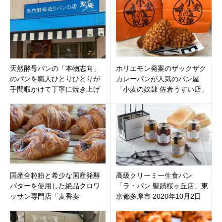
ープン！
を徹底解剖！
天然酵母パンの「本物志向」
ホリエモン発案のザックザク
のパンを職人ひとりひとりが
カレーパンが人気のパン屋
手間暇かけて丁寧に焼き上げ
「小麦の奴隷 佐倉うすい店」
る「聖庵工房」大阪市西淀川
千葉県佐倉市臼井駅すぐ6月23
区姫島
日オープン
国産全粒粉と希少な国産発酵
高級クリーミー生食パン
バターを使用した絶品クロワ
「ラ・パン 聖蹟桜ヶ丘店」東
ッサン専門店「麦香奏-
京都多摩市 2020年10月2日
croissant-KANADE 栄店」名古
（金）オープン
屋市東区東桜に12月4日オープ