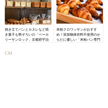
ン。
焼き立てパンとカヌレなど焼
米粉クロワッサンがおすす
き菓子も勢ぞろいの「ベーカ
め！添加物保存料不使用のか
リーサンロック」京都府宇治
らだに優しい「米粉パン専門
市小倉町堀池にオープン！
店なないろPLUS」山形県酒田
市千石町
CM