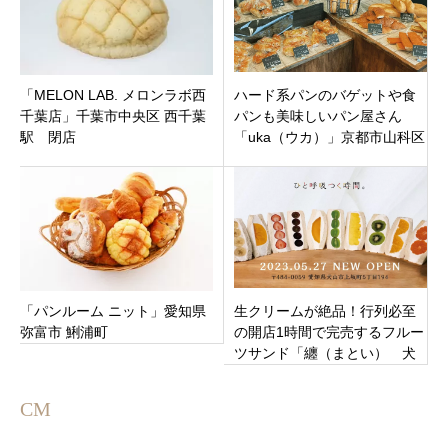
「MELON LAB. メロンラボ西
ハード系パンのバゲットや食
千葉店」千葉市中央区 西千葉
パンも美味しいパン屋さん
駅 閉店
「uka（ウカ）」京都市山科区
御陵進藤町にオープン
「パンルーム ニット」愛知県
生クリームが絶品！行列必至
弥富市 鯏浦町
の開店1時間で完売するフルー
ツサンド「纏（まとい） 犬
山店」犬山市上坂町にオープ
ン
CM