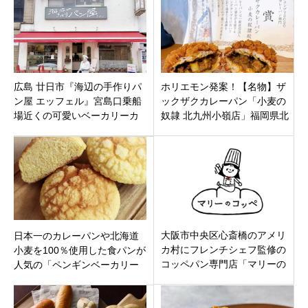
広島 廿日市『海辺の手作りパ
ホリエモン発案！【名物】ザ
ン屋 エッフェル』宮島口乗船
ックザクカレーパン「小麦の
場近くの可愛いベーカリーカ
奴隷 北九州小嶺店」福岡県北
フェ♬
九州市八幡西区小嶺に5月19日
オープンです。
大阪市中央区心斎橋のアメリ
日本一のカレーパンや北海道
カ村にフレンチシェフ監修の
小麦を100％使用した食パンが
コッペパン専門店「マリーの
人気の「ペンギンベーカリー
コッペ アメ村店」12月2日オ
泉佐野店」大阪府泉佐野市に
ープンです。
オープン