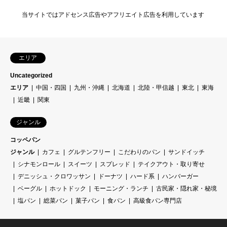
当サイトではアドセンス広告やアフリエイト広告を利用しています
エリア
Uncategorized
エリア
中国・四国
九州・沖縄
北海道
北陸・甲信越
東北
東海
近畿
関東
ジャンル
コッペパン
ジャンル
カフェ
グルテンフリー
こだわりのパン
サンドイッチ
シナモンロール
スイーツ
スプレッド
テイクアウト・取り寄せ
デニッシュ・クロワッサン
ドーナツ
ハード系
ハンバーガー
ベーグル
ホットドック
モーニング・ランチ
古民家・隠れ家・秘境
塩パン
総菜パン
菓子パン
食パン
高級食パン専門店