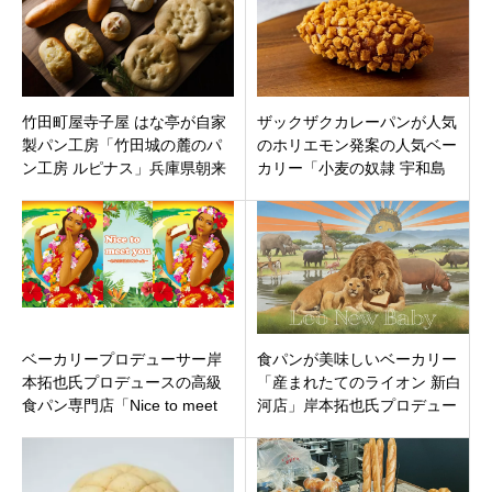
竹田町屋寺子屋 はな亭が自家
ザックザクカレーパンが人気
製パン工房「竹田城の麓のパ
のホリエモン発案の人気ベー
ン工房 ルピナス」兵庫県朝来
カリー「小麦の奴隷 宇和島
市和田山町オープン!
店」宇和島市坂下津にオープ
ン
ベーカリープロデューサー岸
食パンが美味しいベーカリー
本拓也氏プロデュースの高級
「産まれたてのライオン 新白
食パン専門店「Nice to meet
河店」岸本拓也氏プロデュー
you～あなたに逢えてよかっ
ス福島県白河市立石4月2日オ
た」神奈川県平塚市紅谷町に7
ープンです。
月10日グランドオープン！