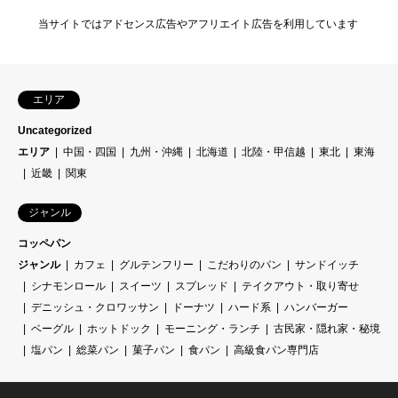
当サイトではアドセンス広告やアフリエイト広告を利用しています
エリア
Uncategorized
エリア
中国・四国
九州・沖縄
北海道
北陸・甲信越
東北
東海
近畿
関東
ジャンル
コッペパン
ジャンル
カフェ
グルテンフリー
こだわりのパン
サンドイッチ
シナモンロール
スイーツ
スプレッド
テイクアウト・取り寄せ
デニッシュ・クロワッサン
ドーナツ
ハード系
ハンバーガー
ベーグル
ホットドック
モーニング・ランチ
古民家・隠れ家・秘境
塩パン
総菜パン
菓子パン
食パン
高級食パン専門店