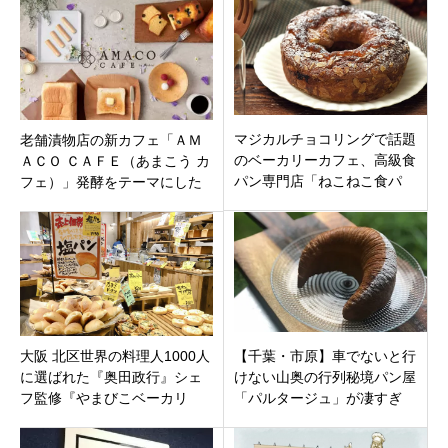
リー「KOUB」
マジカルチョコリングで話題
老舗漬物店の新カフェ「ＡＭ
のベーカリーカフェ、高級食
ＡＣＯ ＣＡＦＥ（あまこう カ
パン専門店「ねこねこ食パ
フェ）」発酵をテーマにした
ン」も「ハートブレッドアン
食をテイクアウトとイートイ
ティーク 日向店」宮崎県日向
ン。京都市中京区８月１日オ
市アフランシール日向店内に
ープン
12月2日オープン
大阪 北区世界の料理人1000人
【千葉・市原】車でないと行
に選ばれた『奥田政行』シェ
けない山奥の行列秘境パン屋
フ監修『やまびこベーカリ
「パルタージュ」が凄すぎ
ー』グランフロント大阪にあ
る！完売必至の絶品パンと人
る旬野菜たっぷり種類豊富で
気の秘密。