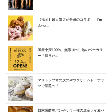
【福岡】超人気店が奇跡のコラボ！「I’m
donu...
国産小麦100%、無添加の生地のベーカリ
ー「焼きた...
マリトッツオの次のやつクリームドーナッ
ツで話題の「...
自家製酵母パンやサワー種の道産ライ麦パ