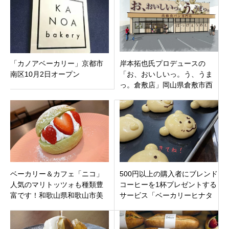
ユニークなパン屋♬
「カノアベーカリー」京都市
岸本拓也氏プロデュースの
南区10月2日オープン
「お、おいしいっ。う、うま
っ。倉敷店」岡山県倉敷市西
阿知町ひまわり西阿知新田店
敷地内に10月30日グランドオ
ープン
ベーカリー＆カフェ「ニコ」
500円以上の購入者にブレンド
人気のマリトッツォも種類豊
コーヒーを1杯プレゼントする
富です！和歌山県和歌山市美
サービス「ベーカリーヒナタ
園町
相武台店」神奈川県座間市に
12月17日オープンです。