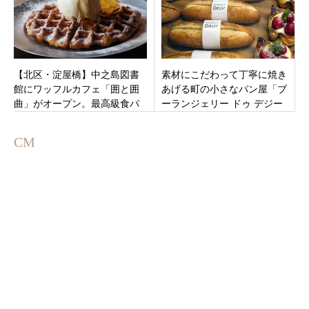
【北区・淀屋橋】中之島図書
素材にこだわって丁寧に焼き
館にワッフルカフェ「囲と囲
あげる町の小さなパン屋「ブ
曲」がオープン。最高級食パ
ーランジェリー ドゥ デジー
ン“ムー”がムッフルに進化する
ル」東京都世田谷区代田12月
瞬間
17日オープンです。
CM