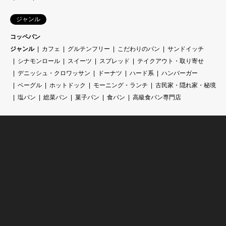
ジャンル
コッペパン
ジャンル
カフェ
グルテンフリー
こだわりのパン
サンドイッチ
シナモンロール
スイーツ
スプレッド
テイクアウト・取り寄せ
デニッシュ・クロワッサン
ドーナツ
ハード系
ハンバーガー
ベーグル
ホットドック
モーニング・ランチ
古民家・隠れ家・秘境
塩パン
総菜パン
菓子パン
食パン
高級食パン専門店