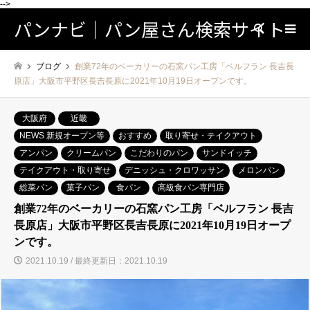
-->
パンナビ｜パン屋さん検索サイト
検索
ブログ
創業72年のベーカリーの石窯パン工房「ベルフラン 長吉長
原店」大阪市平野区長吉長原に2021年10月19日オープンです。
大阪府
近畿
NEWS 新規オープン等
おすすめ
取り寄せ・テイクアウト
アンパン
クリームパン
こだわりのパン
サンドイッチ
テイクアウト・取り寄せ
デニッシュ・クロワッサン
メロンパン
総菜パン
菓子パン
食パン
高級食パン専門店
創業72年のベーカリーの石窯パン工房「ベルフラン 長吉
長原店」大阪市平野区長吉長原に2021年10月19日オープ
ンです。
2021.10.19 / 最終更新日：2021.10.19