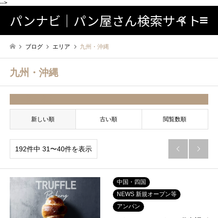
-->
パンナビ｜パン屋さん検索サイト
検索
ブログ
エリア
九州・沖縄
九州・沖縄
並べ替え条件
新しい順
古い順
閲覧数順
192件中 31〜40件を表示


中国・四国
NEWS 新規オープン等
アンパン