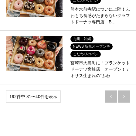
こだわりのパン
熊本水前寺駅についに上陸！ふ
わもち食感がたまらないクラフ
トドーナツ専門店「B…
九州・沖縄
NEWS 新規オープン等
こだわりのパン
宮崎市大島町に「ブランケット
ドーナツ宮崎店」オープン！テ
キサス生まれの“ふわ…
192件中 31〜40件を表示

