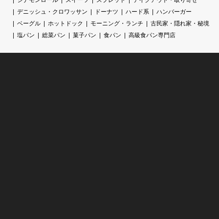
デニッシュ・クロワッサン
ドーナツ
ハード系
ハンバーガー
ベーグル
ホットドック
モーニング・ランチ
古民家・隠れ家・秘境
塩パン
総菜パン
菓子パン
食パン
高級食パン専門店