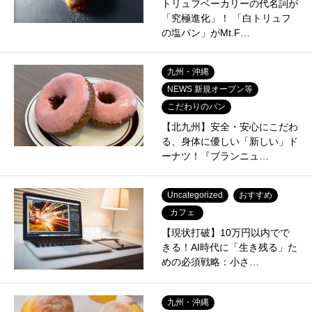
トリュフベーカリーの代名詞が
「究極進化」！ 「白トリュフ
の塩パン」がMt.F…
九州・沖縄
NEWS 新規オープン等
こだわりのパン
【北九州】安全・安心にこだわ
る、身体に優しい「新しい」ド
ーナツ！『ブランニュ…
Uncategorized
おすすめ
カフェ
【現状打破】10万円以内でで
きる！AI時代に「生き残る」た
めの必須戦略：小さ…
九州・沖縄