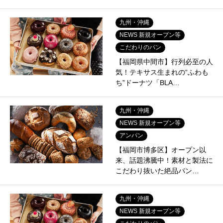
九州・沖縄
NEWS 新規オープン等
こだわりのパン
【福岡県中間市】行列必至の人
気！テキサス生まれの“ふわも
ち”ドーナツ「BLA…
九州・沖縄
NEWS 新規オープン等
アンパン
【福岡市博多区】オープン以
来、話題沸騰中！素材と製法に
こだわり抜いた絶品パン…
九州・沖縄
NEWS 新規オープン等