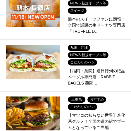
NEWS 新規オープン等
スイーツ
熊本のスイーツファンに朗報！
全国で話題の生ドーナツ専門店
「TRUFFLE D…
九州・沖縄
NEWS 新規オープン等
こだわりのパン
【福岡・薬院】連日行列の絶品
ベーグル専門店「RABBIT
BAGELS 薬院…
三重県
おすすめ
こだわりのパン
【マツコの知らない世界】進化
系グルメ！全国の道の駅でブー
ムとなっているご当地…