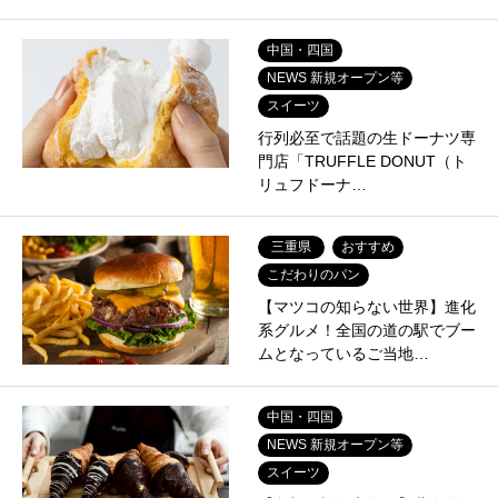
中国・四国
NEWS 新規オープン等
スイーツ
行列必至で話題の生ドーナツ専
門店「TRUFFLE DONUT（ト
リュフドーナ…
三重県
おすすめ
こだわりのパン
【マツコの知らない世界】進化
系グルメ！全国の道の駅でブー
ムとなっているご当地…
中国・四国
NEWS 新規オープン等
スイーツ