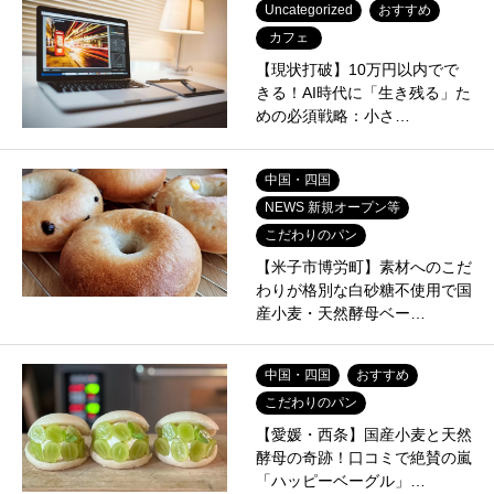
Uncategorized
おすすめ
カフェ
【現状打破】10万円以内でで
きる！AI時代に「生き残る」た
めの必須戦略：小さ…
中国・四国
NEWS 新規オープン等
こだわりのパン
【米子市博労町】素材へのこだ
わりが格別な白砂糖不使用で国
産小麦・天然酵母ベー…
中国・四国
おすすめ
こだわりのパン
【愛媛・西条】国産小麦と天然
酵母の奇跡！口コミで絶賛の嵐
「ハッピーベーグル」…