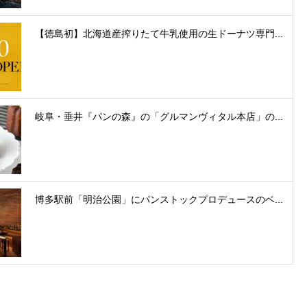
【徳島初】北海道産搾りたて牛乳使用の生ドーナツ専門...
岐阜・垂井『パンの森』の「グルマンヴィタル本店」の...
博多駅前「明治公園」にパンストックプロデュースのベ...