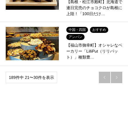
【島根・松江市殿町】北海道で
連日完売のチョコクロが島根に
上陸！「100日だけ…
中国・四国
おすすめ
アンパン
【福山市御幸町】オシャレなベ
ーカリー「LilliPut（リリパッ
ト）」種類豊…
189件中 21〜30件を表示

