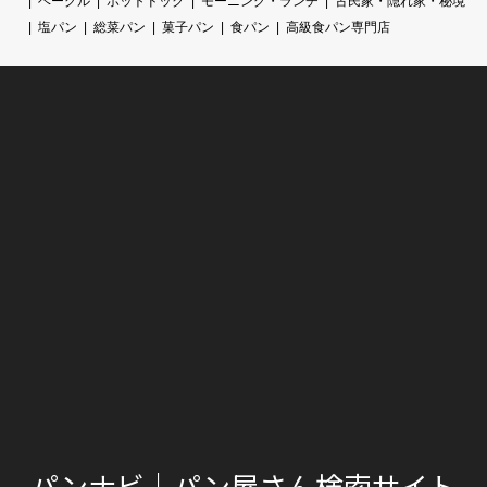
ベーグル
ホットドック
モーニング・ランチ
古民家・隠れ家・秘境
塩パン
総菜パン
菓子パン
食パン
高級食パン専門店
パンナビ｜パン屋さん検索サイト