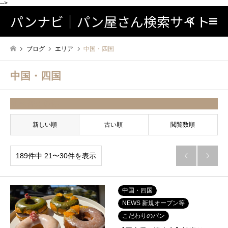
-->
パンナビ｜パン屋さん検索サイト
検索
ブログ
エリア
中国・四国
中国・四国
並べ替え条件
新しい順
古い順
閲覧数順
189件中 21〜30件を表示


中国・四国
NEWS 新規オープン等
こだわりのパン