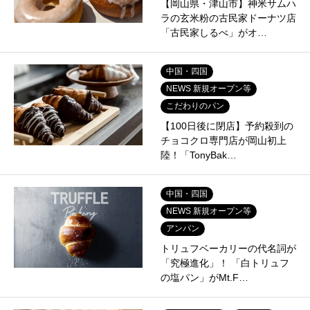
【岡山県・津山市】神米サムハ
ラの玄米粉の古民家ドーナツ店
「古民家しるべ」がオ…
中国・四国
NEWS 新規オープン等
こだわりのパン
【100日後に閉店】予約殺到の
チョコクロ専門店が岡山初上
陸！「TonyBak…
中国・四国
NEWS 新規オープン等
アンパン
トリュフベーカリーの代名詞が
「究極進化」！ 「白トリュフ
の塩パン」がMt.F…