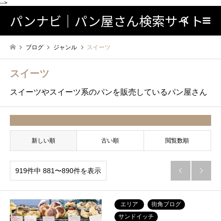
-->
パンナビ｜パン屋さん検索サイト
検索
ブログ
ジャンル
スイーツ
スイーツ
スイーツやスイーツ系のパンを販売しているパン屋さん
並べ替え条件
新しい順
古い順
閲覧数順
919件中 881〜890件を表示


エリア
街角ブログ
サンドイッチ