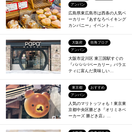
アンパン
広島県東広島市は西条の人気ベ
ーカリー『あすなろベイキング
カンパニー』イベント…
大阪府
街角ブログ
アンパン
大阪市淀川区 東三国駅すぐの
『パパパパベーカリー』バラエ
ティに富んだ美味しい…
東京都
おすすめ
アンパン
人気のマリトッツォも！東京東
京都中央区勝どき『オリミネベ
ーカーズ 勝どき店』…