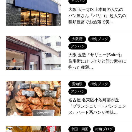
アンパン
大阪 天王寺区上本町の人気の
パン屋さん『パリゴ』超人気の
種類豊富でお洒落で美…
大阪府
街角ブログ
アンパン
大阪 玉造『サリュー(Salut!)』
住宅街にひっそりと佇む素材に
拘った種類…
愛知県
街角ブログ
アンパン
名古屋 名東区小池町藤が丘
『ブランジェリー・パンジェン
ヌ』ハード系パンが美味…
中国・四国
街角ブログ