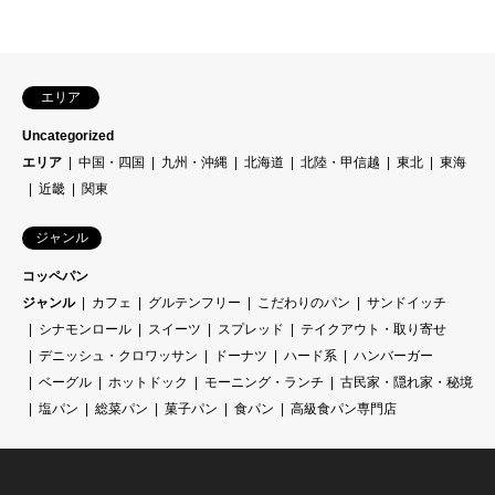
エリア
Uncategorized
エリア
中国・四国
九州・沖縄
北海道
北陸・甲信越
東北
東海
近畿
関東
ジャンル
コッペパン
ジャンル
カフェ
グルテンフリー
こだわりのパン
サンドイッチ
シナモンロール
スイーツ
スプレッド
テイクアウト・取り寄せ
デニッシュ・クロワッサン
ドーナツ
ハード系
ハンバーガー
ベーグル
ホットドック
モーニング・ランチ
古民家・隠れ家・秘境
塩パン
総菜パン
菓子パン
食パン
高級食パン専門店