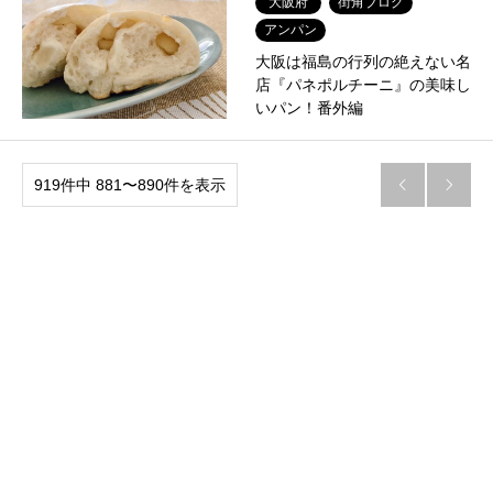
大阪府
街角ブログ
アンパン
大阪は福島の行列の絶えない名
店『パネポルチーニ』の美味し
いパン！番外編
919件中 881〜890件を表示

