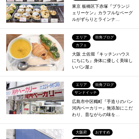
東京 板橋区下赤塚『ブランジ
ェリーケン』カラフルなベーグ
ルがずらりとラインナ…
エリア
街角ブログ
カフェ
大阪 土佐堀『キッチンハウス
にちにち』身体に優しく美味し
いパン屋♫
エリア
街角ブログ
サンドイッチ
広島市中区幟町『手造りのパン
河内ベーカリー』無添加にこだ
わり、昔ながらの味を…
大阪府
おすすめ