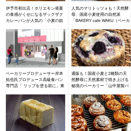
伊予市初出店！ホリエモン発案
人気のマリトッツォも！天然酵
の食感がくせになるザックザク
母、国産小麦使用の自然派
カレーパンが人気の「小麦の奴
「BAKERY cafe WAKU（ベーカ
隷 伊予の夕焼け通り店」オー
リー カフェ ワク） 」長野県松
プン！
本市
ベーカリープロデューサー岸本
通販も！国産小麦と2種類の天
拓也氏プロデュース高級食パン
然酵母に天然素材で焼き上げる
専門店「 リップを塗る前に」東
秘境のベーカリー「山中屋製パ
京都世田谷区2022年11月27日
ン」 滋賀県高島市朽木小入谷
閉店