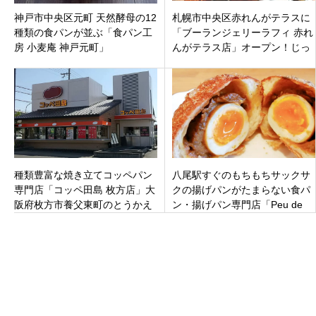
神戸市中央区元町 天然酵母の12
札幌市中央区赤れんがテラスに
種類の食パンが並ぶ「食パン工
「ブーランジェリーラフィ 赤れ
房 小麦庵 神戸元町」
んがテラス店」オープン！じっ
くりと低温長時間発酵のパン。
種類豊富な焼き立てコッペパン
八尾駅すぐのもちもちサックサ
専門店「コッペ田島 枚方店」大
クの揚げパンがたまらない食パ
阪府枚方市養父東町のとうかえ
ン・揚げパン専門店「Peu de
での道沿いにオープン
Pan （プゥ デ パン）」八尾市
北本町