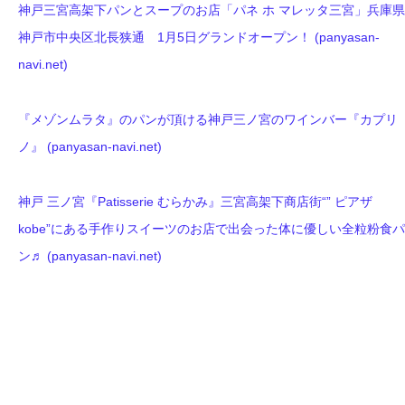
神戸三宮高架下パンとスープのお店「パネ ホ マレッタ三宮」兵庫県
神戸市中央区北長狭通 1月5日グランドオープン！ (panyasan-
navi.net)
『メゾンムラタ』のパンが頂ける神戸三ノ宮のワインバー『カプリ
ノ』 (panyasan-navi.net)
神戸 三ノ宮『Patisserie むらかみ』三宮高架下商店街“” ピアザ
kobe”にある手作りスイーツのお店で出会った体に優しい全粒粉食パ
ン♬ (panyasan-navi.net)