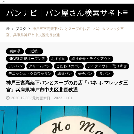
-->
パンナビ｜パン屋さん検索サイト
検索
ブログ
神戸三宮高架下パンとスープのお店「パネ ホ マレッタ三
宮」兵庫県神戸市中央区北長狭通
兵庫県
近畿
NEWS 新規オープン等
おすすめ
取り寄せ・テイクアウト
アンパン
クリームパン
こだわりのパン
テイクアウト・取り寄せ
デニッシュ・クロワッサン
総菜パン
菓子パン
食パン
神戸三宮高架下パンとスープのお店「パネ ホ マレッタ三
宮」兵庫県神戸市中央区北長狭通
2020.12.30 / 最終更新日：2023.11.01