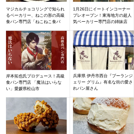
マジカルチョコリングで知られ
1月26日にイートインコーナー
るベーカリー、ねこの形の高級
プレオープン！東海地方の超人
食パン専門店「ねこねこ食パ
気ベーカリー専門店の姉妹店
ン」も「ハートブレッドアンテ
「エソラベーカリー奈良三条大
ィーク イオンモール羽生店」埼
路店」厳選食材と独自製法が人
玉県羽生市 9月24日（金）オー
気の秘密！
プン
兵庫県 伊丹市西台『ブーランジ
岸本拓也氏プロデュース！高級
ェリー グリム』有名な街の愛さ
食パン専門店 「魔法はいらな
れパン屋さん
い」愛媛県松山市