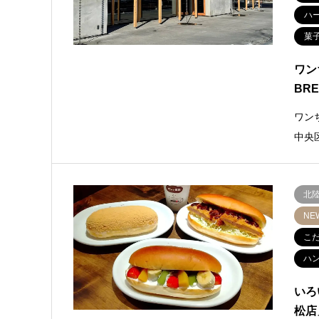
ハ
菓
ワン
BR
ワン
中央
北
NE
こ
ハ
いろ
松店