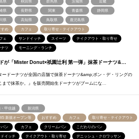
島県
秋田県
群馬県
茨城県
近畿
崎県
長野県
関東
青森県
静岡県
川県
高知県
鳥取県
鹿児島県
すすめ
カフェ
取り寄せ・テイクアウト
フェ
サンドイッチ
スイーツ
テイクアウト・取り寄せ
ーナツ
モーニング・ランチ
ドが「Mister Donut×祇園辻利 第一弾」抹茶ドーナツ&…
タードーナツが全国の店舗で抹茶ドーナツ&amp;ポン・デ・リングの
こまで抹茶か。』を販売開始生ドーナツがブームにな…
陸・甲信越
新潟県
WS 新規オープン等
おすすめ
カフェ
取り寄せ・テイクアウト
ンパン
カフェ
クリームパン
こだわりのパン
ンドイッチ
テイクアウト・取り寄せ
デニッシュ・クロワッサン