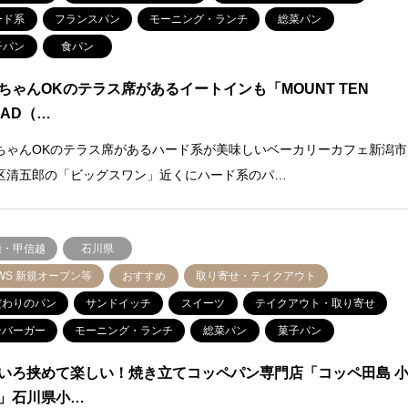
ード系
フランスパン
モーニング・ランチ
総菜パン
子パン
食パン
ちゃんOKのテラス席があるイートインも「MOUNT TEN
EAD（…
ちゃんOKのテラス席があるハード系が美味しいベーカリーカフェ新潟市
区清五郎の「ビッグスワン」近くにハード系のパ…
陸・甲信越
石川県
WS 新規オープン等
おすすめ
取り寄せ・テイクアウト
だわりのパン
サンドイッチ
スイーツ
テイクアウト・取り寄せ
ンバーガー
モーニング・ランチ
総菜パン
菓子パン
いろ挟めて楽しい！焼き立てコッペパン専門店「コッペ田島 
」石川県小…