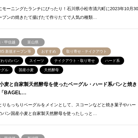
にモーニングたランチにぴったり！石川県小松市清六町に2023年10月3
ープンの焼きたて揚げたて作りたてで人気の種類…
陸・甲信越
富山県
WS 新規オープン等
おすすめ
取り寄せ・テイクアウト
だわりのパン
スイーツ
テイクアウト・取り寄せ
ハード系
ーグル
国産小麦
天然酵母
小麦と自家製天然酵母を使ったベーグル・ハード系パンと焼き
「BAGEL…
とりもっちりベーグルをメインとして、スコーンなどと焼き菓子やハー
のパン国産小麦と自家製天然酵母を使ったしっと…