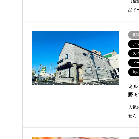
【金
品ド
北
ア
ス
ド
旬
ミル
野々
人気
せん