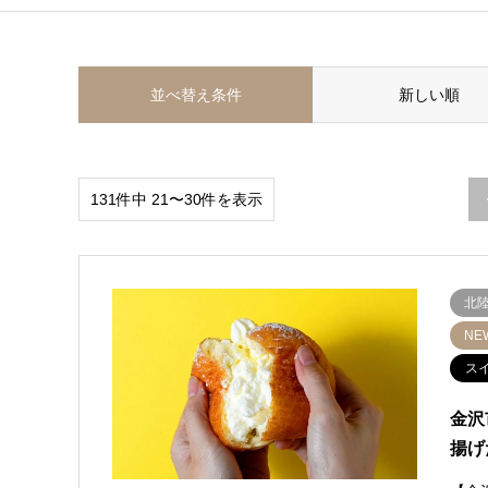
並べ替え条件
新しい順
131件中 21〜30件を表示
北
NE
ス
金沢
揚げ