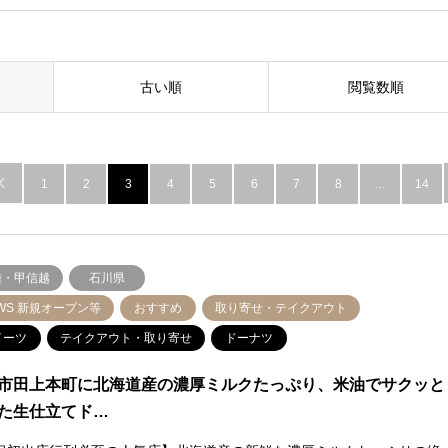
古い順
閲覧数順

1
2
3
4
5
6
7
8
…
14
陸・甲信越
石川県
WS 新規オープン等
おすすめ
取り寄せ・テイクアウト
イーツ
テイクアウト・取り寄せ
ドーナツ
市田上本町に北海道産の濃厚ミルクたっぷり、米油でサクッと
た生仕立てド…