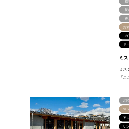
福
長
香
お
カ
ド
ミス
ミス
『こ
北
NE
ア
サ