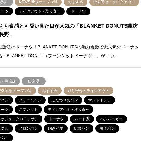
野県
NEWS 新規オープン等
おすすめ
取り寄せ・テイクアウト
イーツ
テイクアウト・取り寄せ
ドーナツ
もち食感と可愛い見た目が人気の「BLANKET DONUTS諏訪
長野…
に話題のドーナツ！BLANKET DONUTSの魅力倉敷で大人気のドーナツ
店「BLANKET DONUT（ブランケットドーナツ）」が、つ…
陸・甲信越
山梨県
WS 新規オープン等
おすすめ
取り寄せ・テイクアウト
ンパン
クリームパン
こだわりのパン
サンドイッチ
イーツ
スプレッド
テイクアウト・取り寄せ
ニッシュ・クロワッサン
ドーナツ
ハード系
ハンバーガー
ーグル
メロンパン
国産小麦
総菜パン
菓子パン
パン