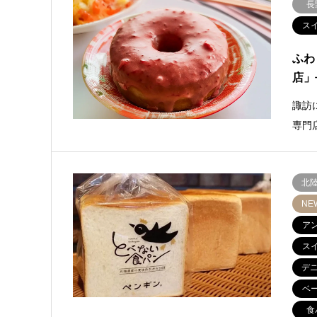
長
ス
ふわ
店」
諏訪
専門
北
NE
ア
ス
デ
ベ
食