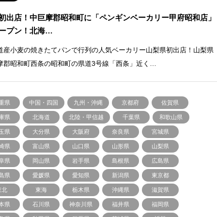
初出店！中巨摩郡昭和町に「ペンギンベーカリー甲府昭和店」
ープン！北海…
道産小麦の焼きたてパンで行列の人気ベーカリー山梨県初出店！山梨県
摩郡昭和町西条の昭和町の県道3号線「西条」近く…
重県
中国・四国
九州・沖縄
京都府
佐賀県
庫県
北海道
北陸・甲信越
千葉県
和歌山県
玉県
大分県
大阪府
奈良県
宮城県
崎県
富山県
山口県
山形県
山梨県
阜県
岡山県
岩手県
島根県
広島県
島県
愛媛県
愛知県
新潟県
東京都
東北
東海
栃木県
沖縄県
滋賀県
本県
石川県
神奈川県
福井県
福岡県