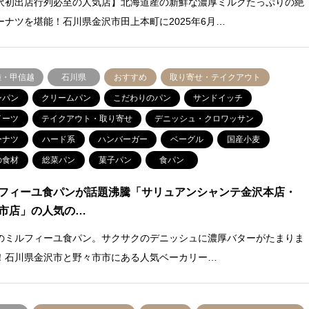
沢初出店行列必至の人気店】北海道産の新鮮な濃厚ミルクたっぷりの絶
ーナツを堪能！石川県金沢市田上本町に2025年6月…
陸・甲信越
石川県
おすすめ
取り寄せ・テイクアウト
ンパン
クリームパン
こだわりのパン
サンドイッチ
イーツ
テイクアウト・取り寄せ
デニッシュ・クロワッサン
ーナツ
ハード系
ハンバーガー
ベーグル
国産小麦
の食材
総菜パン
菓子パン
食パン
フィーユ食パンが話題沸騰「サリュアンシャンテ金沢本店・
市店」の人気の…
のミルフィーユ食パン。サクサクのデニッシュに濃厚バターがたまりま
！石川県金沢市と野々市市にある人気ベーカリー…