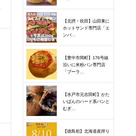
0
【北摂・吹田】山田東に
ホットサンド専門店「エ
ンバ…
【豊中市岡町】176号線
沿いに米粉パン専門店
「ブーラ…
【水戸市元吉田町】かた
いぱんのハード系パンと
むぎ…
【徳島初】北海道産搾り