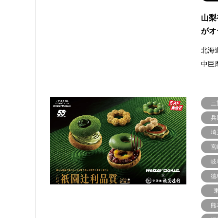
山梨
がオ
北海
中巨
三
兵
埼
宮
岐
徳
熊