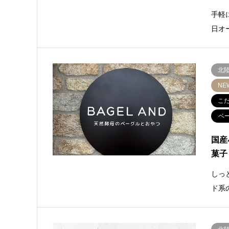
手軽
日オ
北
NE
こ
ベ
国産
菓子
しっ
ド系