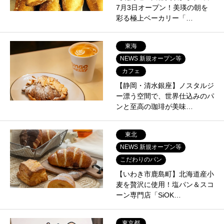
7月3日オープン！美瑛の朝を
彩る極上ベーカリー「…
東海
NEWS 新規オープン等
カフェ
【静岡・清水銀座】ノスタルジ
ー漂う空間で、世界仕込みのパ
ンと至高の珈琲が美味…
東北
NEWS 新規オープン等
こだわりのパン
【いわき市鹿島町】北海道産小
麦を贅沢に使用！塩パン＆スコ
ーン専門店「SiOK…
東京都