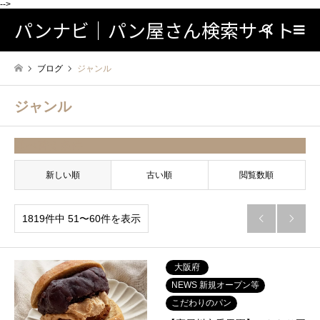
-->
パンナビ｜パン屋さん検索サイト
検索
ブログ
ジャンル
ジャンル
並べ替え条件
新しい順
古い順
閲覧数順
1819件中 51〜60件を表示


大阪府
NEWS 新規オープン等
こだわりのパン