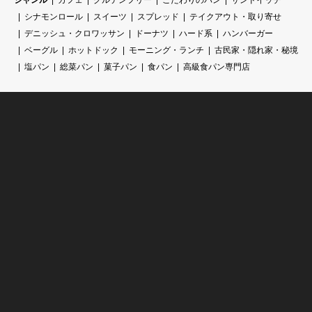
シナモンロール
スイーツ
スプレッド
テイクアウト・取り寄せ
デニッシュ・クロワッサン
ドーナツ
ハード系
ハンバーガー
ベーグル
ホットドック
モーニング・ランチ
古民家・隠れ家・秘境
塩パン
総菜パン
菓子パン
食パン
高級食パン専門店