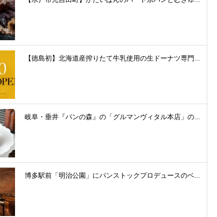
【徳島初】北海道産搾りたて牛乳使用の生ドーナツ専門...
岐阜・垂井『パンの森』の「グルマンヴィタル本店」の...
博多駅前「明治公園」にパンストックプロデュースのベ...