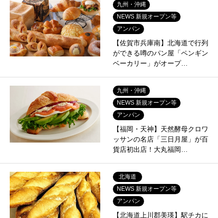
九州・沖縄
NEWS 新規オープン等
アンパン
【佐賀市兵庫南】北海道で行列
ができる噂のパン屋「ペンギン
ベーカリー」がオープ…
九州・沖縄
NEWS 新規オープン等
アンパン
【福岡・天神】天然酵母クロワ
ッサンの名店「三日月屋」が百
貨店初出店！大丸福岡…
北海道
NEWS 新規オープン等
アンパン
【北海道上川郡美瑛】駅チカに