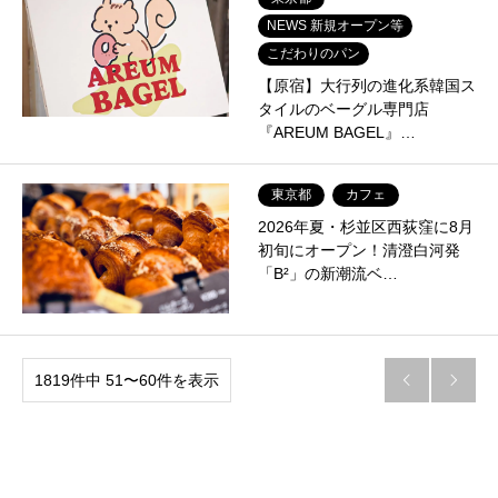
NEWS 新規オープン等
こだわりのパン
【原宿】大行列の進化系韓国ス
タイルのベーグル専門店
『AREUM BAGEL』…
東京都
カフェ
2026年夏・杉並区西荻窪に8月
初旬にオープン！清澄白河発
「B²」の新潮流ベ…
1819件中 51〜60件を表示

