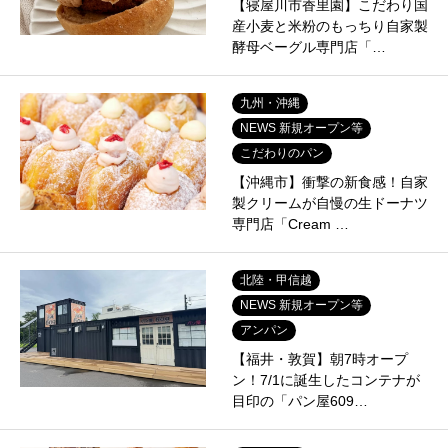
【寝屋川市香里園】こだわり国
産小麦と米粉のもっちり自家製
酵母ベーグル専門店「…
九州・沖縄
NEWS 新規オープン等
こだわりのパン
【沖縄市】衝撃の新食感！自家
製クリームが自慢の生ドーナツ
専門店「Cream …
北陸・甲信越
NEWS 新規オープン等
アンパン
【福井・敦賀】朝7時オープ
ン！7/1に誕生したコンテナが
目印の「パン屋609…