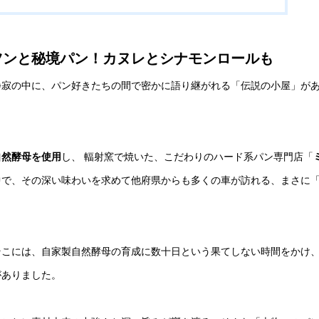
ツンと秘境パン！カヌレとシナモンロールも
静寂の中に、パン好きたちの間で密かに語り継がれる「伝説の小屋」が
自然酵母を使用
し、 輻射窯で焼いた、こだわりのハード系パン専門店「
中で、その深い味わいを求めて他府県からも多くの車が訪れる、まさに
そこには、自家製自然酵母の育成に数十日という果てしない時間をかけ
がありました。