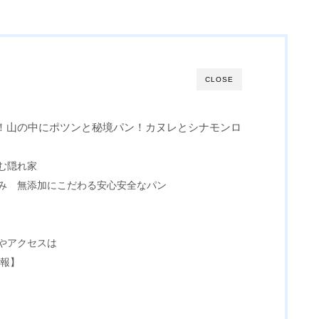
CLOSE
！山の中にポツンと秘境パン！カヌレとシナモンロ
む隠れ家
み 無添加にこだわる安心安全なパン
やアクセスは
情報】