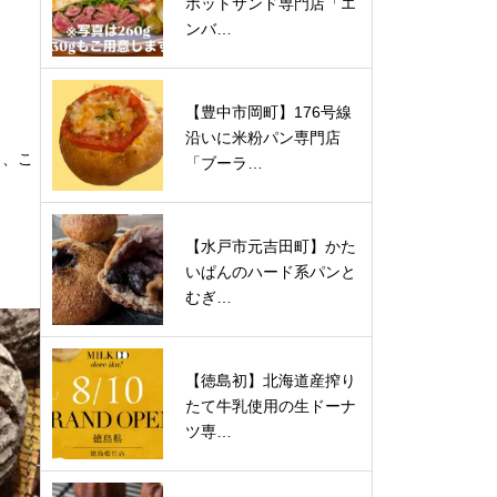
ホットサンド専門店「エ
ンバ…
【豊中市岡町】176号線
沿いに米粉パン専門店
ら、こ
「ブーラ…
【水戸市元吉田町】かた
いぱんのハード系パンと
むぎ…
【徳島初】北海道産搾り
たて牛乳使用の生ドーナ
ツ専…