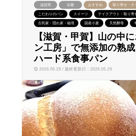
滋賀県
近畿
おすすめ
取り寄せ・テ
こだわりのパン
スイーツ
テイクアウト・取り寄
古民家・隠れ家・秘境
国産小麦
天然酵母
【滋賀・甲賀】山の中に
ン工房」で無添加の熟成
ハード系食事パン
2026.05.29 / 最終更新日：2026.05.29