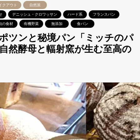
イクアウト
自然派
せ
デニッシュ・クロワッサン
ハード系
フランスパン
旬の食材
有機野菜
無添加
食パン
ポツンと秘境パン「ミッチのパ
自然酵母と輻射窯が生む至高の