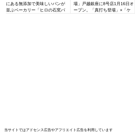
にある無添加で美味しいパンが
場」戸越銀座に8号店1月16日オ
並ぶベーカリー「ヒロの石窯パ
ープン。「真打ち登場」×「ケ
ン工房 麦蔵」西宮市高木東町
ンズカフェ東京」限定コラボ食
パンも販売！
当サイトではアドセンス広告やアフリエイト広告を利用しています