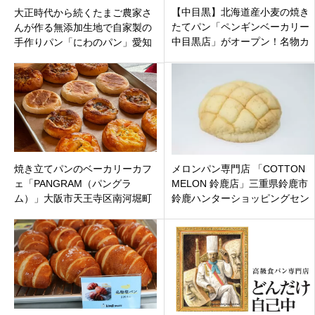
【中目黒】北海道産小麦の焼き
大正時代から続くたまご農家さ
たてパン「ペンギンベーカリー
んが作る無添加生地で自家製の
中目黒店」がオープン！名物カ
手作りパン「にわのパン」愛知
レーパンやとべない食パンの魅
県常滑市ココテラスの丘にオー
力とは？
プン！
焼き立てパンのベーカリーカフ
メロンパン専門店 「COTTON
ェ「PANGRAM（パングラ
MELON 鈴鹿店」三重県鈴鹿市
ム）」大阪市天王寺区南河堀町
鈴鹿ハンターショッピングセン
天王寺駅からほど近く
ター内