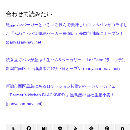
合わせて読みたい
絶品ハンバーガーといろいろ挟んで美味しいコッペパンがコラボし
た「ふわこっぺ淡路島バーガー長岡店」長岡市川崎にオープン！
(panyasan-navi.net)
焼き立てパンが並ぶ！生ハム&ベーカリー「 La･Cotte (ラコッテ)」
新潟市南区上下諏訪木に12月7日オープン (panyasan-navi.net)
新潟市西区黒鳥にあるロケーション抜群のベーカリーカフェ
「Farmer’s kitchen BLACKBIRD 」黒鳥産の自社生産小麦！
(panyasan-navi.net)