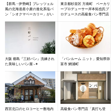
【群馬・伊勢崎】プレッツェル
東京都杉並区 方南町 ベーカリ
風の北海道産小麦の進化系塩パ
ープロデューサー岸本拓也氏プ
ン「シオクマベーカリー」がい
ロデュースの高級食パン専門店
せさきガーデンズ内にオープ
「どんだけ自己中 方南町店 」
ン！
大阪 都島『三好パン』洗練され
「パンルーム ニット」愛知県弥
た美味しいパン屋·˖✶
富市 鯏浦町
西宮北口のヒロコーヒー敷地内
高級食パン専門店「真打ち登