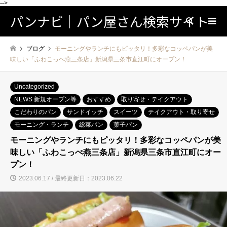
-->
パンナビ｜パン屋さん検索サイト
検索
ブログ
モーニングやランチにもピッタリ！多彩なコッペパンが美
味しい「ふわこっぺ燕三条店」新潟県三条市直江町にオープン！
Uncategorized
NEWS 新規オープン等
おすすめ
取り寄せ・テイクアウト
こだわりのパン
サンドイッチ
スイーツ
テイクアウト・取り寄せ
モーニング・ランチ
総菜パン
菓子パン
モーニングやランチにもピッタリ！多彩なコッペパンが美
味しい「ふわこっぺ燕三条店」新潟県三条市直江町にオー
プン！
2023.06.17 / 最終更新日：2023.06.22