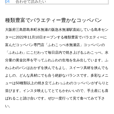
合わせて読みたい
種類豊富でバラエティー豊かなコッペパン
大阪府三島郡島本町水無瀬の阪急水無瀬駅直結している島本セン
ターに2022年11月10日オープンする種類豊富でバラエティーに
富んだコッペパン専門店「ふわこっぺ水無瀬店」コッペパンの
「ふわふわ」にこだわって毎日店内で焼き上げるふわこっぺ。水
分量の黄金比率を守ってふわふわの生地を生み出しています。ふ
わふわのパンはおかずを挟んでもよし、スイーツ具材を挟んでも
よしの、どんな具材にでも合う絶妙なバランスです。多彩なメニ
ューは50種類以上の焼き立てふわっふわのコッペパンがずらりと
並びます。インスタ映えしてとてもかわいいので、手土産にも喜
ばれること請け合いです。ぜひ一度行って見て食べてみて下さ
い。