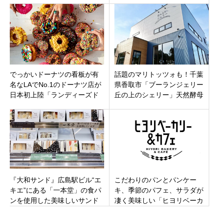
目！
でっかいドーナツの看板が有
話題のマリトッツォも！千葉
名なLAでNo.1のドーナツ店が
県香取市「ブーランジェリー
日本初上陸「ランディーズド
丘の上のシェリー」天然酵母
ーナツ渋谷代官山店」5月中旬
のパンやスイーツ、4月26日オ
にオープン
ープン
『大和サンド』広島駅ビル“エ
こだわりのパンとパンケー
キエ”にある「一本堂」の食パ
キ、季節のパフェ、サラダが
ンを使用した美味しいサンド
凄く美味しい「ヒヨリベーカ
イッチ専門店♬
リー＆カフェ/日和亭」山形県