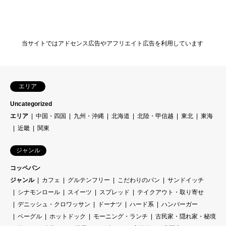
当サイトではアドセンス広告やアフリエイト広告を利用しています
エリア
Uncategorized
エリア
中国・四国
九州・沖縄
北海道
北陸・甲信越
東北
東海
近畿
関東
ジャンル
コッペパン
ジャンル
カフェ
グルテンフリー
こだわりのパン
サンドイッチ
シナモンロール
スイーツ
スプレッド
テイクアウト・取り寄せ
デニッシュ・クロワッサン
ドーナツ
ハード系
ハンバーガー
ベーグル
ホットドック
モーニング・ランチ
古民家・隠れ家・秘境