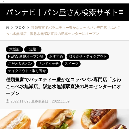
-->
パンナビ｜パン屋さん検索サイト
検索
ブログ
種類豊富でバラエティー豊かなコッペパン専門店「ふわこ
っぺ水無瀬店」阪急水無瀬駅直決の島本センターにオープン
大阪府
近畿
NEWS 新規オープン等
おすすめ
取り寄せ・テイクアウト
こだわりのパン
サンドイッチ
スイーツ
テイクアウト・取り寄せ
種類豊富でバラエティー豊かなコッペパン専門店「ふわ
こっぺ水無瀬店」阪急水無瀬駅直決の島本センターにオ
ープン
2022.11.09 / 最終更新日：2022.11.09