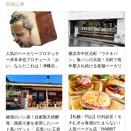
関連記事
人気のベーカリープロデュサ
横浜市中区元町『ウチキパ
ー岸本卓也プロヂュース「お
ン』食パンの元祖！元町で長
い、なんだこれは！津幡店」
年愛され続ける老舗ベーカリ
石川県河北郡津幡町
ー♫
【札幌・円山】行列必至！モ
秘境のパン屋！自家製天然酵
チむぎゅ食感がたまらない！
母・国産小麦を使用したハー
人気ベーグル店「RABBIT
ド系バゲット「 石窯パン工房