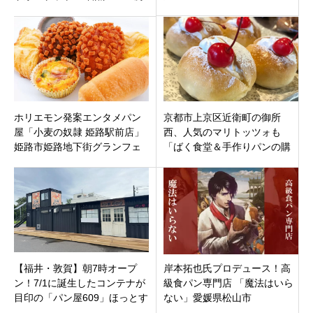
BAGELS マルヤマクラス店」
マミンカ」三重県度会郡度会
が待望オープン
町棚橋
ホリエモン発案エンタメパン
京都市上京区近衛町の御所
屋「小麦の奴隷 姫路駅前店」
西、人気のマリトッツォも
姫路市姫路地下街グランフェ
「ばく食堂＆手作りパンの購
スタ4番街に11月18日オープ
買部」素敵な京町家のお店
ンです
【福井・敦賀】朝7時オープ
岸本拓也氏プロデュース！高
ン！7/1に誕生したコンテナが
級食パン専門店 「魔法はいら
目印の「パン屋609」ほっとす
ない」愛媛県松山市
るパンと噂の“竹炭パン”に注