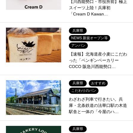
【川西能勢口・市役所前】極上
スイーツ上陸！兵庫初
「Cream D Kawan…
兵庫県
NEWS 新規オープン等
アンパン
【速報】北海道産小麦にこだわ
った「ペンギンベーカリー
COCO 阪急川西能勢口…
兵庫県
おすすめ
こだわりのパン
わざわざ列車で行きたい。兵
庫・北条鉄道の法華口駅の木造
駅舎と一体の「今屋のハ…
兵庫県