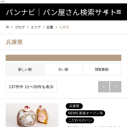
-->
パンナビ｜パン屋さん検索サイト
検索
ブログ
エリア
近畿
兵庫県
兵庫県
並べ替え条件
新しい順
古い順
閲覧数順
137件中 11〜20件を表示


兵庫県
NEWS 新規オープン等
こだわりのパン