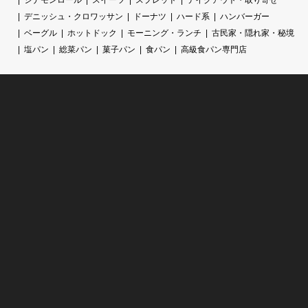
デニッシュ・クロワッサン
ドーナツ
ハード系
ハンバーガー
ベーグル
ホットドック
モーニング・ランチ
古民家・隠れ家・秘境
塩パン
総菜パン
菓子パン
食パン
高級食パン専門店