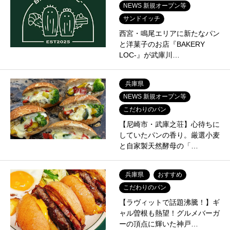
NEWS 新規オープン等
サンドイッチ
西宮・鳴尾エリアに新たなパン
と洋菓子のお店『BAKERY
LOC-』が武庫川…
兵庫県
NEWS 新規オープン等
こだわりのパン
【尼崎市・武庫之荘】心待ちに
していたパンの香り。厳選小麦
と自家製天然酵母の「…
兵庫県
おすすめ
こだわりのパン
【ラヴィットで話題沸騰！】ギ
ャル曽根も熱望！グルメバーガ
ーの頂点に輝いた神戸…