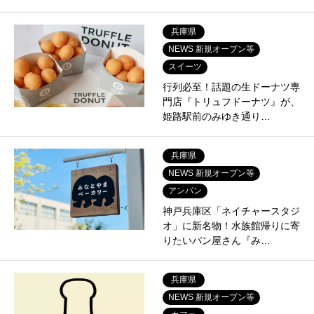
兵庫県
NEWS 新規オープン等
スイーツ
行列必至！話題の生ドーナツ専
門店『トリュフドーナツ』が、
姫路駅前のみゆき通り…
兵庫県
NEWS 新規オープン等
アンパン
神戸兵庫区「ネイチャースタジ
オ」に新名物！水族館帰りに寄
りたいパン屋さん『み…
兵庫県
NEWS 新規オープン等